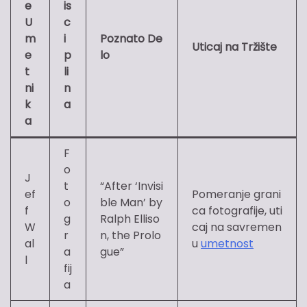
e
is
U
c
m
i
Poznato De
Uticaj na Tržište
e
p
lo
t
li
ni
n
k
a
a
F
o
J
t
“After ‘Invisi
ef
Pomeranje grani
o
ble Man’ by
f
ca fotografije, uti
g
Ralph Elliso
W
caj na savremen
r
n, the Prolo
al
u
umetnost
a
gue”
l
fij
a