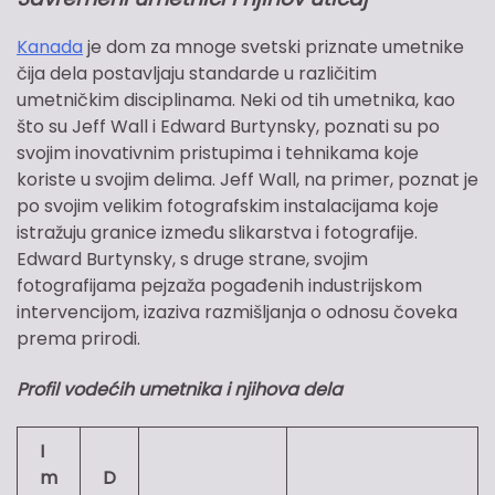
Kanada
je dom za mnoge svetski priznate umetnike
čija dela postavljaju standarde u različitim
umetničkim disciplinama. Neki od tih umetnika, kao
što su Jeff Wall i Edward Burtynsky, poznati su po
svojim inovativnim pristupima i tehnikama koje
koriste u svojim delima. Jeff Wall, na primer, poznat je
po svojim velikim fotografskim instalacijama koje
istražuju granice između slikarstva i fotografije.
Edward Burtynsky, s druge strane, svojim
fotografijama pejzaža pogađenih industrijskom
intervencijom, izaziva razmišljanja o odnosu čoveka
prema prirodi.
Profil vodećih umetnika i njihova dela
I
m
D