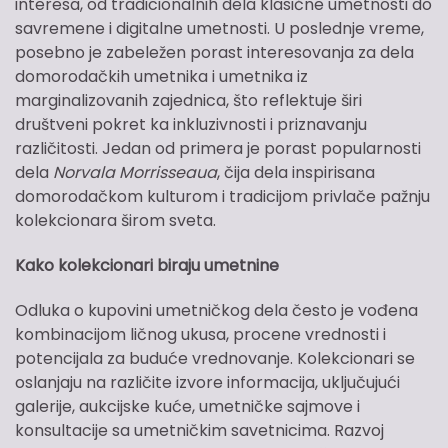
interesa, od tradicionalnih dela klasične umetnosti do
savremene i digitalne umetnosti. U poslednje vreme,
posebno je zabeležen porast interesovanja za dela
domorodačkih umetnika i umetnika iz
marginalizovanih zajednica, što reflektuje širi
društveni pokret ka inkluzivnosti i priznavanju
različitosti. Jedan od primera je porast popularnosti
dela
Norvala Morrisseaua
, čija dela inspirisana
domorodačkom kulturom i tradicijom privlače pažnju
kolekcionara širom sveta.
Kako kolekcionari biraju umetnine
Odluka o kupovini umetničkog dela često je vođena
kombinacijom ličnog ukusa, procene vrednosti i
potencijala za buduće vrednovanje. Kolekcionari se
oslanjaju na različite izvore informacija, uključujući
galerije, aukcijske kuće, umetničke sajmove i
konsultacije sa umetničkim savetnicima. Razvoj