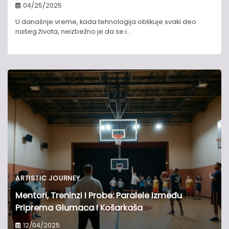
04/25/2025
U današnje vreme, kada tehnologija oblikuje svaki deo
našeg života, neizbežno je da se i…
ARTISTIC JOURNEY
Mentori, Treninzi I Probe: Paralele Između
Priprema Glumaca I Košarkaša
12/04/2025