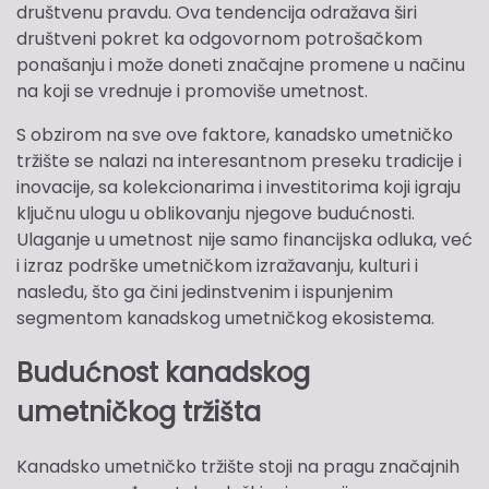
društvenu pravdu. Ova tendencija odražava širi
društveni pokret ka odgovornom potrošačkom
ponašanju i može doneti značajne promene u načinu
na koji se vrednuje i promoviše umetnost.
S obzirom na sve ove faktore, kanadsko umetničko
tržište se nalazi na interesantnom preseku tradicije i
inovacije, sa kolekcionarima i investitorima koji igraju
ključnu ulogu u oblikovanju njegove budućnosti.
Ulaganje u umetnost nije samo financijska odluka, već
i izraz podrške umetničkom izražavanju, kulturi i
nasleđu, što ga čini jedinstvenim i ispunjenim
segmentom kanadskog umetničkog ekosistema.
Budućnost kanadskog
umetničkog tržišta
Kanadsko umetničko tržište stoji na pragu značajnih