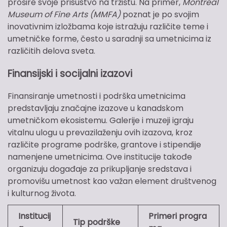
prošire svoje prisustvo na tržištu. Na primer,
Montreal
Museum of Fine Arts (MMFA)
poznat je po svojim
inovativnim izložbama koje istražuju različite teme i
umetničke forme, često u saradnji sa umetnicima iz
različitih delova sveta.
Finansijski i socijalni izazovi
Finansiranje umetnosti i podrška umetnicima
predstavljaju značajne izazove u kanadskom
umetničkom ekosistemu. Galerije i muzeji igraju
vitalnu ulogu u prevazilaženju ovih izazova, kroz
različite programe podrške, grantove i stipendije
namenjene umetnicima. Ove institucije takođe
organizuju događaje za prikupljanje sredstava i
promovišu umetnost kao važan element društvenog
i kulturnog života.
Institucij
Primeri progra
Tip podrške