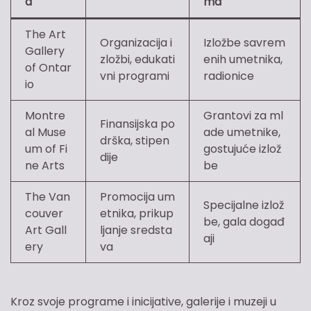
a
ma
The Art
Organizacija i
Izložbe savrem
Gallery
zložbi, edukati
enih umetnika,
of Ontar
vni programi
radionice
io
Montre
Grantovi za ml
Finansijska po
al Muse
ade umetnike,
drška, stipen
um of Fi
gostujuće izlož
dije
ne Arts
be
The Van
Promocija um
Specijalne izlož
couver
etnika, prikup
be, gala događ
Art Gall
ljanje sredsta
aji
ery
va
Kroz svoje programe i inicijative, galerije i muzeji u