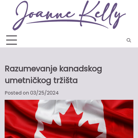
Skip
to
content
Razumevanje kanadskog
umetničkog tržišta
Posted on
03/25/2024