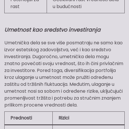
rast
u budućnosti
Umetnost kao sredstvo investiranja
Umetnička dela se sve više posmatraju ne samo kao
izvor estetskog zadovoljstva, već i kao sredstvo
investiranja. Dugoročno, umetnička dela mogu
znatno povećati svoju vrednost, što ih čini privlačnim
za investitore. Pored toga, diversifikacija portfolija
kroz ulaganje u umetnost može pružiti određenu
zaštitu od tržišnih fluktuacija. Međutim, ulaganje u
umetnost nosi sa sobom i određene rizike, uključujući
promenljivost tržišta i potrebu za stručnim znanjem
prilikom procene vrednosti dela.
Prednosti
Rizici