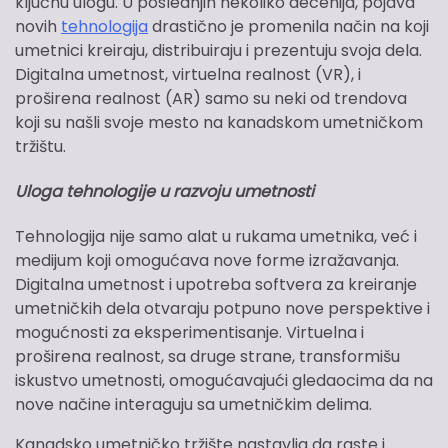
ključnu ulogu. U poslednjih nekoliko decenija, pojava
novih
tehnologija
drastično je promenila način na koji
umetnici kreiraju, distribuiraju i prezentuju svoja dela.
Digitalna umetnost, virtuelna realnost (VR), i
proširena realnost (AR) samo su neki od trendova
koji su našli svoje mesto na kanadskom umetničkom
tržištu.
Uloga tehnologije u razvoju umetnosti
Tehnologija nije samo alat u rukama umetnika, već i
medijum koji omogućava nove forme izražavanja.
Digitalna umetnost i upotreba softvera za kreiranje
umetničkih dela otvaraju potpuno nove perspektive i
mogućnosti za eksperimentisanje. Virtuelna i
proširena realnost, sa druge strane, transformišu
iskustvo umetnosti, omogućavajući gledaocima da na
nove načine interaguju sa umetničkim delima.
Kanadsko umetničko tržište nastavlja da raste i