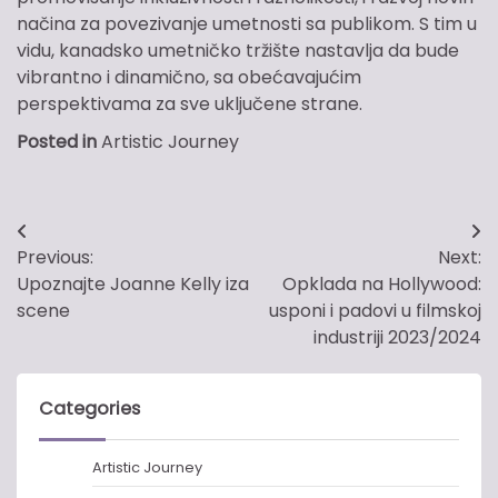
načina za povezivanje umetnosti sa publikom. S tim u
vidu, kanadsko umetničko tržište nastavlja da bude
vibrantno i dinamično, sa obećavajućim
perspektivama za sve uključene strane.
Posted in
Artistic Journey
Post
Previous:
Next:
navigation
Upoznajte Joanne Kelly iza
Opklada na Hollywood:
scene
usponi i padovi u filmskoj
industriji 2023/2024
Categories
Artistic Journey