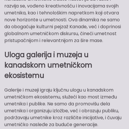
razvija se, vođeno kreativnošću i inovacijama svojih
umetnika, kao i tehnološkim napretkom koji otvara
nove horizonte u umetnosti. Ova dinamika ne samo
da obogaćuje kulturni pejzaž Kanade, već i doprinosi
globalnom umetničkom diskursu, čineći umetnost
pristupačnijom i relevantnijom za šire mase.
Uloga galerija i muzeja u
kanadskom umetničkom
ekosistemu
Galerije i muzeji igraju ključnu ulogu u kanadskom
umetničkom ekosistemu, služeći kao most između
umetnika i publike. Ne samo da promovišu dela
umetnika i organizuju izložbe, već i obrazuju publiku,
podržavaju umetnike kroz različite inicijative, i čuvaju
umetničko nasleđe za buduće generacije.