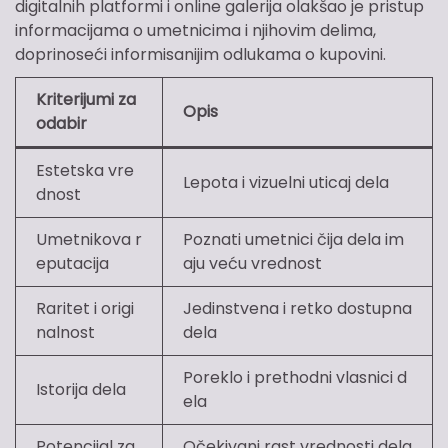
digitalnih platformi i online galerija olakšao je pristup
informacijama o umetnicima i njihovim delima,
doprinoseći informisanijim odlukama o kupovini.
Kriterijumi za
Opis
odabir
Estetska vre
Lepota i vizuelni uticaj dela
dnost
Umetnikova r
Poznati umetnici čija dela im
eputacija
aju veću vrednost
Raritet i origi
Jedinstvena i retko dostupna
nalnost
dela
Poreklo i prethodni vlasnici d
Istorija dela
ela
Potencijal za
Očekivani rast vrednosti dela