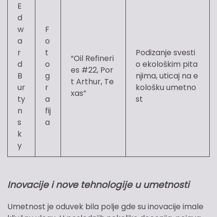
E
d
w
F
a
o
r
t
Podizanje svesti
“Oil Refineri
d
o
o ekološkim pita
es #22, Por
B
g
njima, uticaj na e
t Arthur, Te
ur
r
kološku umetno
xas”
ty
a
st
n
fij
s
a
k
y
Inovacije i nove tehnologije u umetnosti
Umetnost je oduvek bila polje gde su inovacije imale