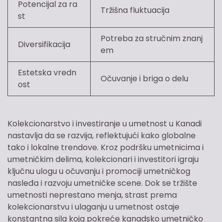
Potencijal za ra
Tržišna fluktuacija
st
Potreba za stručnim znanj
Diversifikacija
em
Estetska vredn
Očuvanje i briga o delu
ost
Kolekcionarstvo i investiranje u umetnost u Kanadi
nastavlja da se razvija, reflektujući kako globalne
tako i lokalne trendove. Kroz podršku umetnicima i
umetničkim delima, kolekcionari i investitori igraju
ključnu ulogu u očuvanju i promociji umetničkog
nasleđa i razvoju umetničke scene. Dok se tržište
umetnosti neprestano menja, strast prema
kolekcionarstvu i ulaganju u umetnost ostaje
konstantna sila koja pokreće kanadsko umetničko