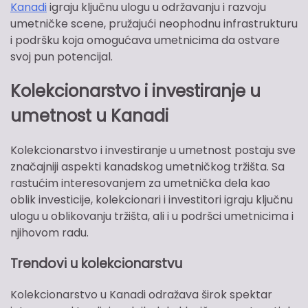
Kanadi
igraju ključnu ulogu u održavanju i razvoju
umetničke scene, pružajući neophodnu infrastrukturu
i podršku koja omogućava umetnicima da ostvare
svoj pun potencijal.
Kolekcionarstvo i investiranje u
umetnost u Kanadi
Kolekcionarstvo i investiranje u umetnost postaju sve
značajniji aspekti kanadskog umetničkog tržišta. Sa
rastućim interesovanjem za umetnička dela kao
oblik investicije, kolekcionari i investitori igraju ključnu
ulogu u oblikovanju tržišta, ali i u podršci umetnicima i
njihovom radu.
Trendovi u kolekcionarstvu
Kolekcionarstvo u Kanadi odražava širok spektar