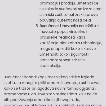
promociju i prodaju, umetnici će
se takođe suočavati sa izazovima
u smislu zaštite autorskih prava i
očuvanja autentičnosti dela.
Budućnost i inovacije na tržištu
–
Inovacije poput virtuelne i
proširene realnosti, kao i
korišćenje blockchain tehnologije,
mogu unaprediti kako iskustvo
umetnosti tako i sigurnost i
transparentnost tržišnih
transakcija.
Budućnost kanadskog umetničkog tržišta izgleda
svetla, sa mnogim prilikama za inovaciju, rast i razvoj.
Kako se tržište prilagođava novim tehnologijama i
promenama u društvenim vrednostima, ključno će
biti podržavanje umetnika i njihovog rada,
promovisanje inkluzivnosti i raznolikosti, i razvoj novih