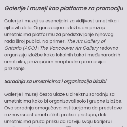
Galerije i muzeji kao platforme za promociju
Galerije i muzeji su esencijalni za vidljivost umetnika i
njihovih dela. Organizacijom izložbi, oni pružaju
umetnicima platformu za predstavljanje njihovog
rada široj publici. Na primer,
The Art Gallery of
Ontario (AGO)
i
The Vancouver Art Gallery
redovno
organizuju izložbe kako lokalnih tako i međunarodnih
umetnika, pružajući im neophodnu promociju i
priznanje.
Saradnja sa umetnicima i organizacija izložbi
Galerije i muzeji često ulaze u direktnu saradnju sa
umetnicima kako bi organizovali solo i grupne izložbe.
Ova saradnja omogućava institucijama da predstave
raznovrsnost umetničkih praksi i pristupa, dok
umetnicima pruža priliku da razviju svoju karijeru i