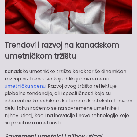
Trendovi i razvoj na kanadskom
umetničkom tržištu
Kanadsko umetničko tržište karakteriše dinamičan
razvoj i niz trendova koji oblikuju savremenu
umetničku scenu
. Razvoj ovog tržišta reflektuje
globalne tendencije, ali i specifičnosti koje su
inherentne kanadskom kulturnom kontekstu. U ovom
delu, fokusiraćemo se na savremene umetnike i
njihov uticaj, kao i na inovacije i nove tehnologije koje
su prisutne u umetnosti.
Savremeni umetnici i njihov uticaj