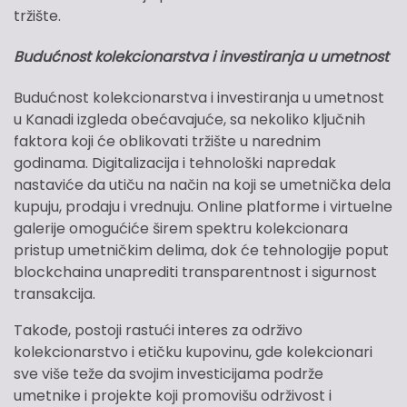
tržište.
Budućnost kolekcionarstva i investiranja u umetnost
Budućnost kolekcionarstva i investiranja u umetnost
u Kanadi izgleda obećavajuće, sa nekoliko ključnih
faktora koji će oblikovati tržište u narednim
godinama. Digitalizacija i tehnološki napredak
nastaviće da utiču na način na koji se umetnička dela
kupuju, prodaju i vrednuju. Online platforme i virtuelne
galerije omogućiće širem spektru kolekcionara
pristup umetničkim delima, dok će tehnologije poput
blockchaina unaprediti transparentnost i sigurnost
transakcija.
Takođe, postoji rastući interes za održivo
kolekcionarstvo i etičku kupovinu, gde kolekcionari
sve više teže da svojim investicijama podrže
umetnike i projekte koji promovišu održivost i