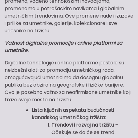
promena, vođeno tehnološkim inovacijama,
promenama u potrošačkim navikama i globalnim
umetničkim trendovima. Ove promene nude i izazove
i prilike za umetnike, galerije, kolekcionare i sve
učesnike na tržištu.
Važnost digitalne promocije i online platformi za
umetnike.
Digitalne tehnologije i online platforme postale su
neizbežni alati za promociju umetničkog rada,
omogućavajući umetnicima da dosegnu globalnu
publiku bez obzira na geografske i fizičke barijere.
Ovo je posebno važno za neafirmisane umetnike koji
traže svoje mesto na tržištu.
Lista ključnih aspekata budućnosti
kanadskog umetničkog tržišta:
Trendovi i razvoj na tržištu
–
Očekuje se da će se trend