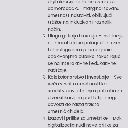
digitalizacije i interesovanja za
domorodačku i marginalizovanu
umetnost nastaviti, oblikujući
tržište na inkluzivan i raznolik
način.
Uloga galerija i muzeja
– Institucije
će morati da se prilagode novim
tehnologijama i promenjenim
očekivanjima publike, fokusirajući
se na interaktivne i edukativne
sadržaje.
Kolekcionarstvo i investicije
– Sve
veća svest o umetnosti kao
sredstvu investiranja i potreba za
diversifikacijom portfolija mogu
dovesti do rasta tržišta
umetničkih dela.
Izazovi i prilike za umetnike
– Dok
digitalizacija nudi nove prilike za