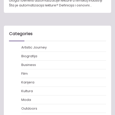
Uloga i benefiti automatizacije lekture u filmskoj industriji
Šta je automatizacija lekture? Definicija i osnovni…
Categories
Artistic Journey
Biografija
Business
Film
Karijera
Kultura
Moda
Outdoors