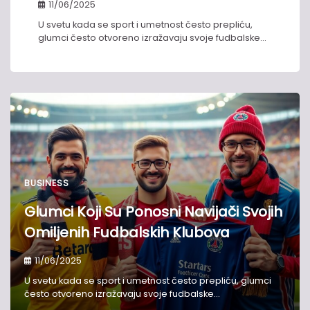
11/06/2025
U svetu kada se sport i umetnost često prepliću,
glumci često otvoreno izražavaju svoje fudbalske…
BUSINESS
Glumci Koji Su Ponosni Navijači Svojih
Omiljenih Fudbalskih Klubova
11/06/2025
U svetu kada se sport i umetnost često prepliću, glumci
često otvoreno izražavaju svoje fudbalske…