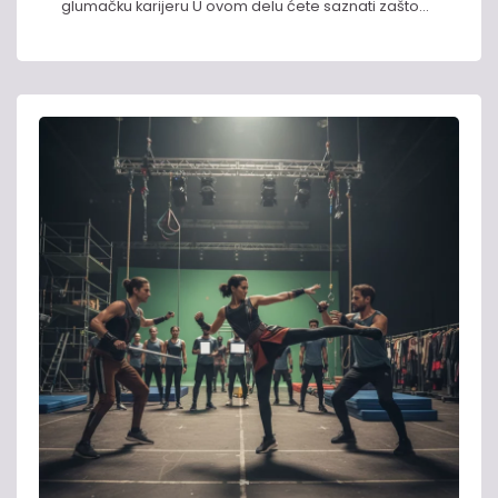
glumačku karijeru U ovom delu ćete saznati zašto…