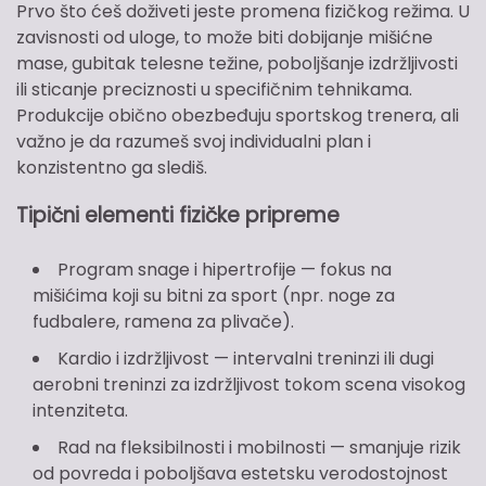
Prvo što ćeš doživeti jeste promena fizičkog režima. U
zavisnosti od uloge, to može biti dobijanje mišićne
mase, gubitak telesne težine, poboljšanje izdržljivosti
ili sticanje preciznosti u specifičnim tehnikama.
Produkcije obično obezbeđuju sportskog trenera, ali
važno je da razumeš svoj individualni plan i
konzistentno ga slediš.
Tipični elementi fizičke pripreme
Program snage i hipertrofije — fokus na
mišićima koji su bitni za sport (npr. noge za
fudbalere, ramena za plivače).
Kardio i izdržljivost — intervalni treninzi ili dugi
aerobni treninzi za izdržljivost tokom scena visokog
intenziteta.
Rad na fleksibilnosti i mobilnosti — smanjuje rizik
od povreda i poboljšava estetsku verodostojnost