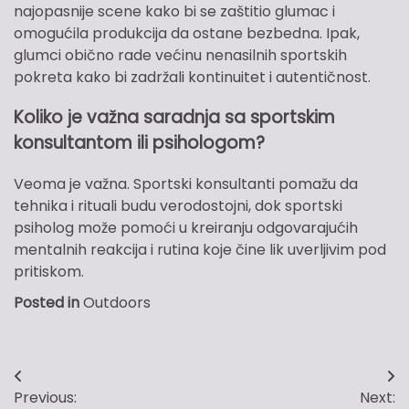
najopasnije scene kako bi se zaštitio glumac i
omogućila produkcija da ostane bezbedna. Ipak,
glumci obično rade većinu nenasilnih sportskih
pokreta kako bi zadržali kontinuitet i autentičnost.
Koliko je važna saradnja sa sportskim
konsultantom ili psihologom?
Veoma je važna. Sportski konsultanti pomažu da
tehnika i rituali budu verodostojni, dok sportski
psiholog može pomoći u kreiranju odgovarajućih
mentalnih reakcija i rutina koje čine lik uverljivim pod
pritiskom.
Posted in
Outdoors
Post
Previous:
Next: