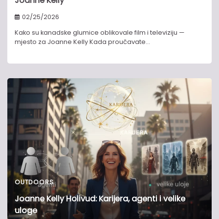
Joanne Kelly
02/25/2026
Kako su kanadske glumice oblikovale film i televiziju —
mjesto za Joanne Kelly Kada proučavate…
OUTDOORS
Joanne Kelly Holivud: Karijera, agenti i velike
uloge