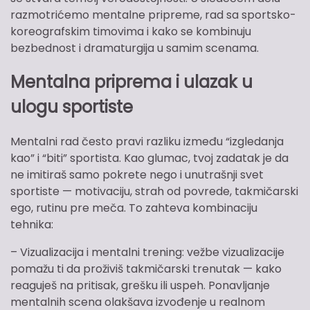
razmotrićemo mentalne pripreme, rad sa sportsko-
koreografskim timovima i kako se kombinuju
bezbednost i dramaturgija u samim scenama.
Mentalna priprema i ulazak u
ulogu sportiste
Mentalni rad često pravi razliku između “izgledanja
kao” i “biti” sportista. Kao glumac, tvoj zadatak je da
ne imitiraš samo pokrete nego i unutrašnji svet
sportiste — motivaciju, strah od povrede, takmičarski
ego, rutinu pre meča. To zahteva kombinaciju
tehnika:
– Vizualizacija i mentalni trening: vežbe vizualizacije
pomažu ti da proživiš takmičarski trenutak — kako
reaguješ na pritisak, grešku ili uspeh. Ponavljanje
mentalnih scena olakšava izvođenje u realnom