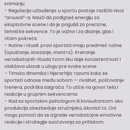
snimanju.
– Regulacija uzbuđenja: u sportu postoje različiti nivoi
“arousal”-a. Nauči da podigneš energiju za
eksplozivne scene i da je prigušiš za precizne,
tehničke sekvence. To je važno i za disanje, glas i
ritam pokreta.
– Rutine i rituali: pravi sportisti imaju predmeč rutine
(opuštanje, istezanje, mantra). Kreiranje
verodostojnih rituala tvom liku daje konzistentnost i
olakšava ulazak u ulogu pre svake scene.
– Timska dinamika i hijerarhija: razumi kako se
sportisti odnose među sobom — rivalitet, poštovanje
trenera, podrška saigrača. To utiče na govor tela i
reakcije u grupnim sekvencama.
– Rad sa sportskim psihologom ili konsultantom: ako
produkcija obezbeđuje stručnjaka, iskoristi to. Oni
mogu pomoći da se izgrade verodostojne emotivne
reakcije i strategije suočavanja sa pritiskom.