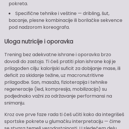
pokreta.
Specifične tehnike i veštine — dribling, šut,
bacanje, plesne kombinacije ili borilačke sekvence
pod nadzorom koreografa.
Uloga nutricije i oporavka
Trening bez adekvatne ishrane i oporavka brzo
dovodi do zastoja. Ti ćeš pratiti plan ishrane koji je
prilagođen cilju: kalorijski suficit za dobijanje mase, ili
deficit za skidanje težine, uz macronutritivne
prilagodbe. San, masaža, fizioterapija i tehnike
regeneracije (led, kompresija, mobilizacija) su
podjednako važni za održavanje performansi na
snimanju.
Kroz ove prve faze rada ti ćeš učiti kako da integrišeš
sportske pokrete u glumačku interpretaciju — čime
se stvara temelj verodostojnosti. U sledećem delu