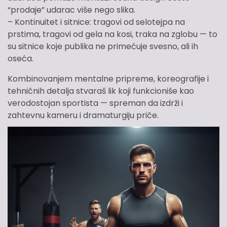
“prodaje” udarac više nego slika.
– Kontinuitet i sitnice: tragovi od selotejpa na
prstima, tragovi od gela na kosi, traka na zglobu — to
su sitnice koje publika ne primećuje svesno, ali ih
oseća.
Kombinovanjem mentalne pripreme, koreografije i
tehničnih detalja stvaraš lik koji funkcioniše kao
verodostojan sportista — spreman da izdrži i
zahtevnu kameru i dramaturgiju priče.