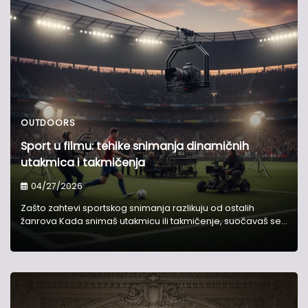
OUTDOORS
Sport u filmu: tehike snimanja dinamičnih
utakmica i takmičenja
04/27/2026
Zašto zahtevi sportskog snimanja razlikuju od ostalih
žanrova Kada snimaš utakmicu ili takmičenje, suočavaš se…