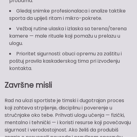
probama.
Gledaj snimke profesionalaca i analize taktike
sporta da upiješ ritam i mikro-pokrete.
Vežbaj rutine ulaska i izlaska sa terena/terena
kamere — male rituale koji pomažu u prelazu u
ulogu.
Prioritet sigurnosti: obuci opremu za zaštitu i
poštuj pravila kaskaderskog tima pri izvođenju
kontakta.
Završne misli
Rad na ulozi sportiste je timski i dugotrajan proces
koji zahteva strpljenje, disciplinu i poverenje u
stručnjake oko tebe. Prihvati ulogu učenja — fizički,
mentalno i tehnički — i koristi resurse koji povećavaju
sigurnost i verodostojnost. Ako želiš da produbiš