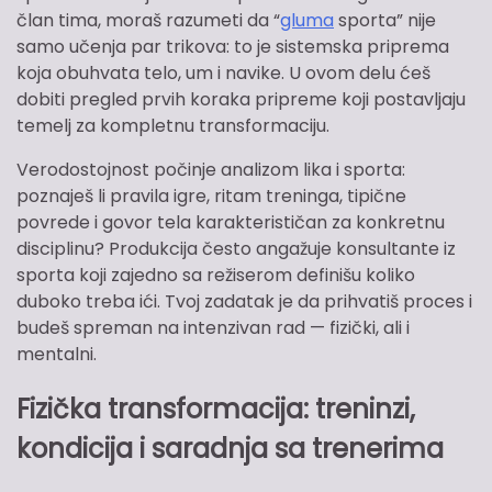
član tima, moraš razumeti da “
gluma
sporta” nije
samo učenja par trikova: to je sistemska priprema
koja obuhvata telo, um i navike. U ovom delu ćeš
dobiti pregled prvih koraka pripreme koji postavljaju
temelj za kompletnu transformaciju.
Verodostojnost počinje analizom lika i sporta:
poznaješ li pravila igre, ritam treninga, tipične
povrede i govor tela karakterističan za konkretnu
disciplinu? Produkcija često angažuje konsultante iz
sporta koji zajedno sa režiserom definišu koliko
duboko treba ići. Tvoj zadatak je da prihvatiš proces i
budeš spreman na intenzivan rad — fizički, ali i
mentalni.
Fizička transformacija: treninzi,
kondicija i saradnja sa trenerima