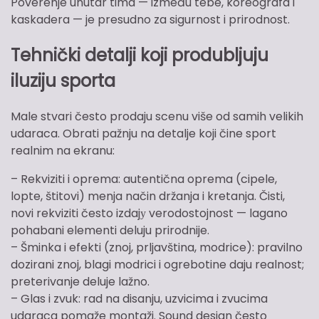
Poverenje unutar tima — između tebe, koreografa i
kaskadera — je presudno za sigurnost i prirodnost.
Tehnički detalji koji produbljuju
iluziju sporta
Male stvari često prodaju scenu više od samih velikih
udaraca. Obrati pažnju na detalje koji čine sport
realnim na ekranu:
– Rekviziti i oprema: autentična oprema (cipele,
lopte, štitovi) menja način držanja i kretanja. Čisti,
novi rekviziti često izdajу verodostojnost — lagano
pohabani elementi deluju prirodnije.
– Šminka i efekti (znoj, prljavština, modrice): pravilno
dozirani znoj, blagi modrici i ogrebotine daju realnost;
preterivanje deluje lažno.
– Glas i zvuk: rad na disanju, uzvicima i zvucima
udaraca pomaže montaži. Sound design često