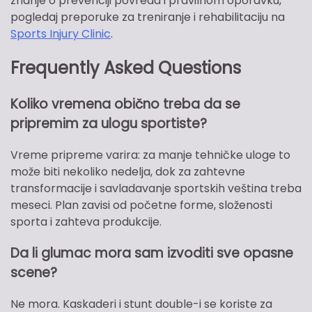
znanje o prevenciji povreda i pravilnom oporavku,
pogledaj preporuke za treniranje i rehabilitaciju na
Sports Injury Clinic
.
Frequently Asked Questions
Koliko vremena obično treba da se
pripremim za ulogu sportiste?
Vreme pripreme varira: za manje tehničke uloge to
može biti nekoliko nedelja, dok za zahtevne
transformacije i savladavanje sportskih veština treba
meseci. Plan zavisi od početne forme, složenosti
sporta i zahteva produkcije.
Da li glumac mora sam izvoditi sve opasne
scene?
Ne mora. Kaskaderi i stunt double-i se koriste za