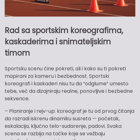
Rad sa sportskim koreografima,
kaskaderima i snimateljskim
timom
Sportsku scenu čine pokreti, ali i kako su ti pokreti
mapirani za kameru i bezbednost. Sportski
koreografi i kaskaderi nisu tu da “odglume” umesto
tebe, već da dizajniraju realne, ponovljive i bezbedne
sekvence.
– Planiranje i rejv-up: koreograf je tu od prvog čitanja
da razradi iskrenu dinamiku susreta — početak,
eskalacija, ključno telo-sudarenje, padovi. Svaka
scena se razbija na tačke koje se vežbaju