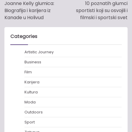
navigation
Joanne Kelly glumica:
10 poznatih glumci
Biografija i karijera iz
sportisti koji su osvojili i
Kanade u Holivud
filmski i sportski svet
Categories
Artistic Journey
Business
Film
Karijera
Kultura
Moda
Outdoors
Sport