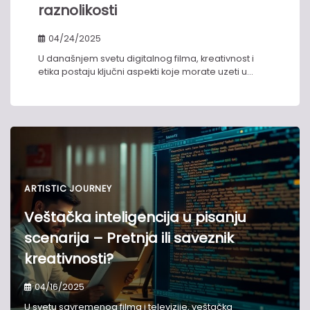
raznolikosti
04/24/2025
U današnjem svetu digitalnog filma, kreativnost i
etika postaju ključni aspekti koje morate uzeti u…
ARTISTIC JOURNEY
Veštačka inteligencija u pisanju
scenarija – Pretnja ili saveznik
kreativnosti?
04/16/2025
U svetu savremenog filma i televizije, veštačka