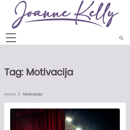
Skip
to
content
Tag:
Motivacija
Home
Motivacija