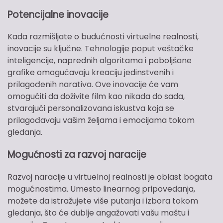
Potencijalne inovacije
Kada razmišljate o budućnosti virtuelne realnosti,
inovacije su ključne. Tehnologije poput veštačke
inteligencije, naprednih algoritama i poboljšane
grafike omogućavaju kreaciju jedinstvenih i
prilagođenih narativa. Ove inovacije će vam
omogućiti da doživite film kao nikada do sada,
stvarajući personalizovana iskustva koja se
prilagođavaju vašim željama i emocijama tokom
gledanja.
Mogućnosti za razvoj naracije
Razvoj naracije u virtuelnoj realnosti je oblast bogata
mogućnostima. Umesto linearnog pripovedanja,
možete da istražujete više putanja i izbora tokom
gledanja, što će dublje angažovati vašu maštu i