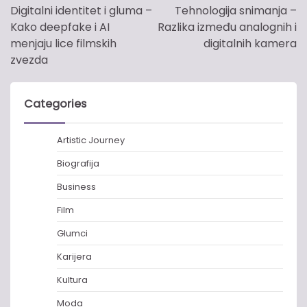
navigation
Digitalni identitet i gluma –
Tehnologija snimanja –
Kako deepfake i AI
Razlika između analognih i
menjaju lice filmskih
digitalnih kamera
zvezda
Categories
Artistic Journey
Biografija
Business
Film
Glumci
Karijera
Kultura
Moda