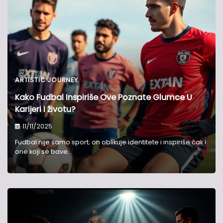
ARTISTIC JOURNEY
Kako Fudbal Inspiriše Ove Poznate Glumce U
Karijeri I životu?
11/11/2025
Fudbal nije samo sport; on oblikuje identitete i inspiriše čak i
one koji se bave…