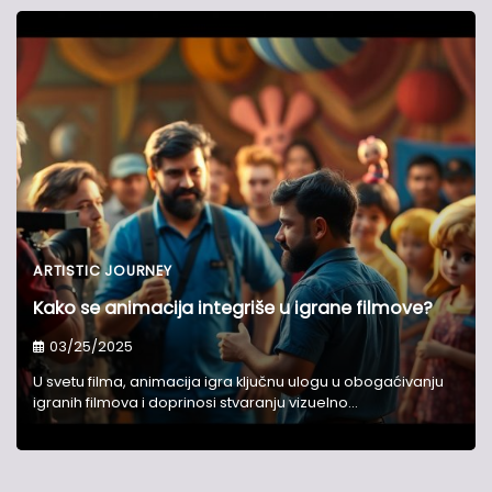
ARTISTIC JOURNEY
Kako se animacija integriše u igrane filmove?
03/25/2025
U svetu filma, animacija igra ključnu ulogu u obogaćivanju
igranih filmova i doprinosi stvaranju vizuelno…