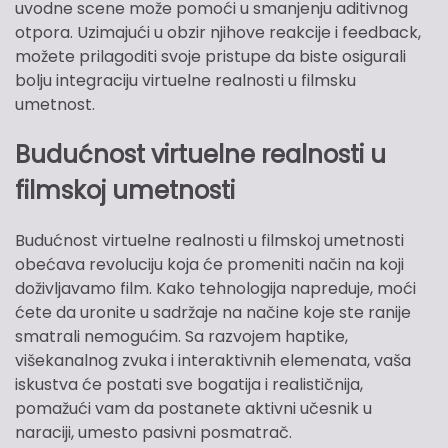
uvodne scene može pomoći u smanjenju aditivnog
otpora. Uzimajući u obzir njihove reakcije i feedback,
možete prilagoditi svoje pristupe da biste osigurali
bolju integraciju virtuelne realnosti u filmsku
umetnost.
Budućnost virtuelne realnosti u
filmskoj umetnosti
Budućnost virtuelne realnosti u filmskoj umetnosti
obećava revoluciju koja će promeniti način na koji
doživljavamo film. Kako tehnologija napreduje, moći
ćete da uronite u sadržaje na načine koje ste ranije
smatrali nemogućim. Sa razvojem haptike,
višekanalnog zvuka i interaktivnih elemenata, vaša
iskustva će postati sve bogatija i realističnija,
pomažući vam da postanete aktivni učesnik u
naraciji, umesto pasivni posmatrač.