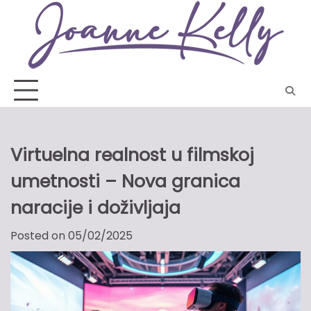
Skip
to
content
Virtuelna realnost u filmskoj
umetnosti – Nova granica
naracije i doživljaja
Posted on
05/02/2025