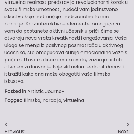
Virtuelna realnost predstavlja revolucionarni korak u
svetu filmske umetnosti, nudeći vam jedinstveno
iskustvo koje nadmašuje tradicionalne forme
naracije. Kroz interaktivne elemente, omogućava
vam da postanete aktivni učesnik u priči, čime se
otvaraju nova vrata kreativnosti i angažovanja. Vaša
uloga se menja iz pasivnog posmatrača u aktivnog
učesnika, što omogućava dublje emocionalne veze s
pričom. U ovom dinamičnom svetu, važno je ostati
otvoren za inovacije koje virtuelna realnost donosi i
istražiti kako ona može obogatiti vaša filmska
iskustva.
Posted in
Artistic Journey
Tagged
filmska
,
naracija
,
virtuelna
Post
Previous:
Next: