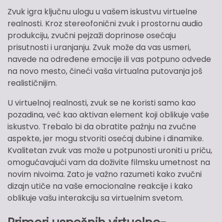
Zvuk igra ključnu ulogu u vašem iskustvu virtuelne
realnosti. Kroz stereofonični zvuk i prostornu audio
produkciju, zvučni pejzaži doprinose osećaju
prisutnosti i uranjanju. Zvuk može da vas usmeri,
navede na određene emocije ili vas potpuno odvede
na novo mesto, čineći vaša virtualna putovanja još
realističnijim.
U virtuelnoj realnosti, zvuk se ne koristi samo kao
pozadina, već kao aktivan element koji oblikuje vaše
iskustvo. Trebalo bi da obratite pažnju na zvučne
aspekte, jer mogu stvoriti osećaj dubine i dinamike.
Kvalitetan zvuk vas može u potpunosti uroniti u priču,
omogućavajući vam da doživite filmsku umetnost na
novim nivoima. Zato je važno razumeti kako zvučni
dizajn utiče na vaše emocionalne reakcije i kako
oblikuje vašu interakciju sa virtuelnim svetom.