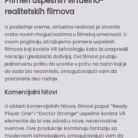
Primeri uspešnih virtuelno-
realitetskih filmova
U poslednje vreme, virtuelna realnost je otvorila
vrata novim mogućnostima u filmskoj umetnosti. U
ovom poglavlju, istražujemo primere uspešnih
filmova koji koriste VR tehnologiju kako bi unapredili
naraciju i gledalački doživljaj. Ovi filmovi pružaju
jedinstvenu priliku da uronite u priču na način koji je
do sada bio nezamisliv, omogućavajući vam da
postanete deo radnje.
Komercijalni hitovi
U oblasti komercijalnih hitova, filmovi poput “Ready
Player One” i “Doctor Strange” uspešno koriste VR
elemente da bi vas odveli u nove, neverovatne
svetove. Ove produkcije kombinuju fantaziju sa
modernom tehnologijom, omogućavajući vam da