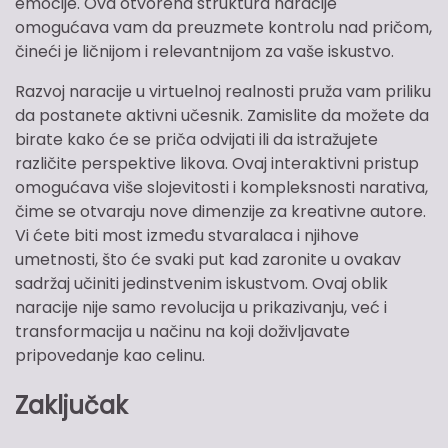
emocije. Ova otvorena struktura naracije
omogućava vam da preuzmete kontrolu nad pričom,
čineći je ličnijom i relevantnijom za vaše iskustvo.
Razvoj naracije u virtuelnoj realnosti pruža vam priliku
da postanete aktivni učesnik. Zamislite da možete da
birate kako će se priča odvijati ili da istražujete
različite perspektive likova. Ovaj interaktivni pristup
omogućava više slojevitosti i kompleksnosti narativa,
čime se otvaraju nove dimenzije za kreativne autore.
Vi ćete biti most između stvaralaca i njihove
umetnosti, što će svaki put kad zaronite u ovakav
sadržaj učiniti jedinstvenim iskustvom. Ovaj oblik
naracije nije samo revolucija u prikazivanju, već i
transformacija u načinu na koji doživljavate
pripovedanje kao celinu.
Zaključak