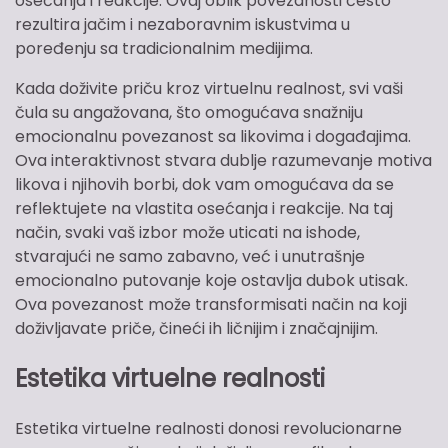
osećanja i reakcije. Ovaj oblik povezanosti često
rezultira jačim i nezaboravnim iskustvima u
poređenju sa tradicionalnim medijima.
Kada doživite priču kroz virtuelnu realnost, svi vaši
čula su angažovana, što omogućava snažniju
emocionalnu povezanost sa likovima i događajima.
Ova interaktivnost stvara dublje razumevanje motiva
likova i njihovih borbi, dok vam omogućava da se
reflektujete na vlastita osećanja i reakcije. Na taj
način, svaki vaš izbor može uticati na ishode,
stvarajući ne samo zabavno, već i unutrašnje
emocionalno putovanje koje ostavlja dubok utisak.
Ova povezanost može transformisati način na koji
doživljavate priče, čineći ih ličnijim i značajnijim.
Estetika virtuelne realnosti
Estetika virtuelne realnosti donosi revolucionarne