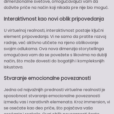
dimenzionalne svetove, omogućavajući vam da
doživite priče na način koji nikada pre nije bio moguć.
Interaktivnost kao novi oblik pripovedanja
U virtuelnoj realnosti, interaktivnost postaje ključni
element pripovedanja. Vi ne samo da pratite razvoj
radnje, već aktivno utičete na njeno oblikovanje
svojim odlukama. Ova nova dimenzija storytellinga
omogućava vam da se povežete s likovima na dublji
način, što može dovesti do bogatijih i kompleksnijih
iskustava.
Stvaranje emocionalne povezanosti
Jedna od najvažnijih prednosti virtuelne realnosti je
sposobnost stvaranja emocionalne povezanosti
između vas i narativnih elemenata. Kroz immersion, vi
se osećate kao deo priče, što pojačava vaša