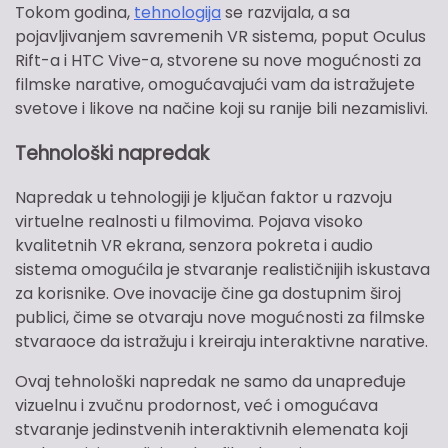
Tokom godina,
tehnologija
se razvijala, a sa
pojavljivanjem savremenih VR sistema, poput Oculus
Rift-a i HTC Vive-a, stvorene su nove mogućnosti za
filmske narative, omogućavajući vam da istražujete
svetove i likove na načine koji su ranije bili nezamislivi.
Tehnološki napredak
Napredak u tehnologiji je ključan faktor u razvoju
virtuelne realnosti u filmovima. Pojava visoko
kvalitetnih VR ekrana, senzora pokreta i audio
sistema omogućila je stvaranje realističnijih iskustava
za korisnike. Ove inovacije čine ga dostupnim široj
publici, čime se otvaraju nove mogućnosti za filmske
stvaraoce da istražuju i kreiraju interaktivne narative.
Ovaj tehnološki napredak ne samo da unapređuje
vizuelnu i zvučnu prodornost, već i omogućava
stvaranje jedinstvenih interaktivnih elemenata koji