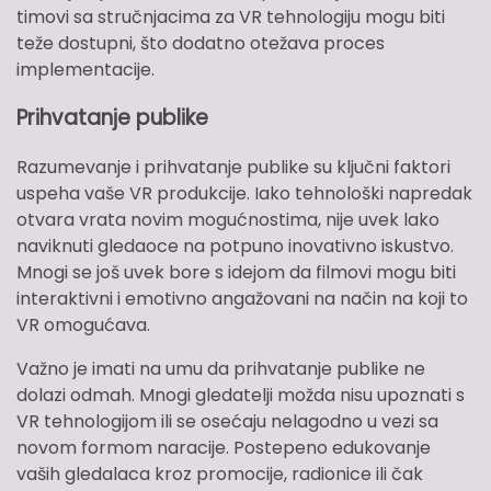
timovi sa stručnjacima za VR tehnologiju mogu biti
teže dostupni, što dodatno otežava proces
implementacije.
Prihvatanje publike
Razumevanje i prihvatanje publike su ključni faktori
uspeha vaše VR produkcije. Iako tehnološki napredak
otvara vrata novim mogućnostima, nije uvek lako
naviknuti gledaoce na potpuno inovativno iskustvo.
Mnogi se još uvek bore s idejom da filmovi mogu biti
interaktivni i emotivno angažovani na način na koji to
VR omogućava.
Važno je imati na umu da prihvatanje publike ne
dolazi odmah. Mnogi gledatelji možda nisu upoznati s
VR tehnologijom ili se osećaju nelagodno u vezi sa
novom formom naracije. Postepeno edukovanje
vaših gledalaca kroz promocije, radionice ili čak