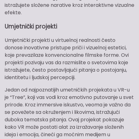
istražujete složene narative kroz interaktivne vizualne
efekte.
Umjetnički projekti
Umjetnički projekti u virtuelnoj realnosti često
donose inovativne pristupe priči i vizuelnoj estetici,
koje prevazilaze konvencionalne filmske forme. Ovi
projekti pozivaju vas da razmislite o svetovima koje
istražujete, često postavljajući pitanja o postojanju,
identitetu i ljudskoj percepciji.
Jedan od najpoznatijih umetničkih projekata u VR-u
je “Tree”, koji vas vodi kroz emotivno putovanje u svet
prirode. Kroz immersive iskustvo, veoma je važno da
se povežete sa okruženjem i likovima, istražujući
duboka tematska pitanja. Ovaj projekat pokazuje
kako VR može postati alat za izražavanje složenih
ideja i emocija, čineći ga moćnim medijem u