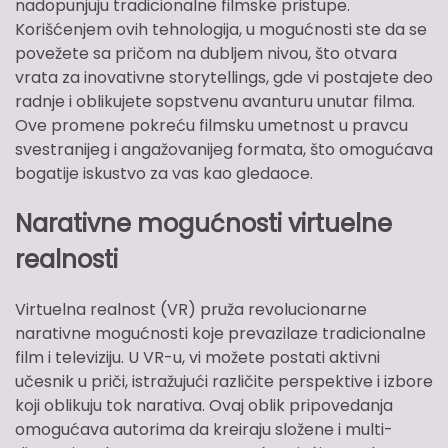
nadopunjuju tradicionalne filmske pristupe.
Korišćenjem ovih tehnologija, u mogućnosti ste da se
povežete sa pričom na dubljem nivou, što otvara
vrata za inovativne storytellings, gde vi postajete deo
radnje i oblikujete sopstvenu avanturu unutar filma.
Ove promene pokreću filmsku umetnost u pravcu
svestranijeg i angažovanijeg formata, što omogućava
bogatije iskustvo za vas kao gledaoce.
Narativne mogućnosti virtuelne
realnosti
Virtuelna realnost (VR) pruža revolucionarne
narativne mogućnosti koje prevazilaze tradicionalne
film i televiziju. U VR-u, vi možete postati aktivni
učesnik u priči, istražujući različite perspektive i izbore
koji oblikuju tok narativa. Ovaj oblik pripovedanja
omogućava autorima da kreiraju složene i multi-