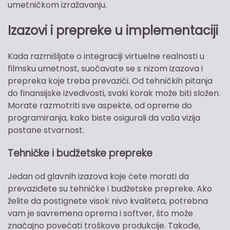
umetničkom izražavanju.
Izazovi i prepreke u implementaciji
Kada razmišljate o integraciji virtuelne realnosti u
filmsku umetnost, suočavate se s nizom izazova i
prepreka koje treba prevazići. Od tehničkih pitanja
do finansijske izvedivosti, svaki korak može biti složen.
Morate razmotriti sve aspekte, od opreme do
programiranja, kako biste osigurali da vaša vizija
postane stvarnost.
Tehničke i budžetske prepreke
Jedan od glavnih izazova koje ćete morati da
prevaziđete su tehničke i budžetske prepreke. Ako
želite da postignete visok nivo kvaliteta, potrebna
vam je savremena oprema i softver, što može
značajno povećati troškove produkcije. Takođe,