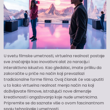
U svetu filmske umetnosti, virtuelna realnost postaje
sve značajnija kao inovativni alat za naraciju i
interaktivno iskustvo. Kao gledalac, imate priliku da
zakoračite u priče na način koji prevazilazi
tradicionalne forme filma. Ovaj članak će vas uputiti
u to kako virtuelna realnost menja način na koji
doživljavate filmove, istražujući nove dimenzije
kreativnosti i angažovanja koje nude umetnicima.
Pripremite se da saznate više o ovom fascinantnom
spoju tehnologije i umetnosti.