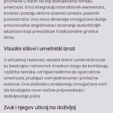
promene u način na koji doživljavamo filmsku
umetnost. Kroz integraciju interaktivnih elemenata,
korisnici postaju aktivni učesnici umesto pasivnih
posmatrača. Ova nova dimenzija omogućava dublje
emocionalne angažmane i stvaranje autentičnijih
iskustava koja prevazilaze tradicionalne granice
filma.
Vizualni stilovi i umetnički izrazi
U virtuelnoj realnosti, vizualni stilovi i umetnički izrazi
su beskrajno raznovrsni. Kreatori mogu da kombinuju
različite tehnike, od hiperrealizma do apstraktne
umetnosti, pružajući vam jedinstvene i privlačne
svetove. Ova sloboda u izražavanju omogućava vam
da istražujete nove načine pripovedanja i
doživljavanja priča.
Zvuk i njegov uticaj na doživljaj