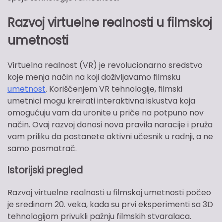
Razvoj virtuelne realnosti u filmskoj
umetnosti
Virtuelna realnost (VR) je revolucionarno sredstvo
koje menja način na koji doživljavamo filmsku
umetnost
. Korišćenjem VR tehnologije, filmski
umetnici mogu kreirati interaktivna iskustva koja
omogućuju vam da uronite u priče na potpuno nov
način. Ovaj razvoj donosi nova pravila naracije i pruža
vam priliku da postanete aktivni učesnik u radnji, a ne
samo posmatrač.
Istorijski pregled
Razvoj virtuelne realnosti u filmskoj umetnosti počeo
je sredinom 20. veka, kada su prvi eksperimenti sa 3D
tehnologijom privukli pažnju filmskih stvaralaca.