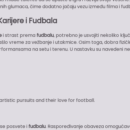
avnih glumaca, čime dodatno jačaju vezu između filma i fud
rijere i Fudbala
e
i strast prema
fudbalu
, potrebno je usvojiti nekoliko klju
našlo vreme za vežbanje i utakmice. Osim toga, dobra fizič
performansama na setu i terenu. U nastavku su navedeni ne
tistic pursuits and their love for football.
 se posvete i
fudbalu
. Raspoređivanje obaveza omogućav