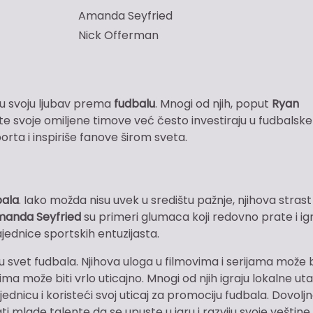
Amanda Seyfried
Nick Offerman
u svoju ljubav prema
fudbalu
. Mnogi od njih, poput
Ryan
te svoje omiljene timove već često investiraju u fudbalske
orta i inspiriše fanove širom sveta.
bala
. Iako možda nisu uvek u središtu pažnje, njihova strast
anda Seyfried
su primeri glumaca koji redovno prate i ig
ajednice sportskih entuzijasta.
svet fudbala. Njihova uloga u filmovima i serijama može b
ima može biti vrlo uticajno. Mnogi od njih igraju lokalne u
dnicu i koristeći svoj uticaj za promociju fudbala. Dovoljn
mlade talente da se upuste u igru i razviju svoje veštine.