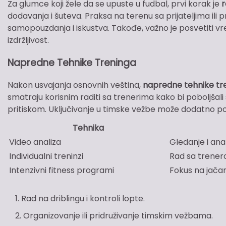
Za glumce koji žele da se upuste u fudbal, prvi korak je
r
dodavanja i šuteva. Praksa na terenu sa prijateljima il
samopouzdanja i iskustva. Takođe, važno je posvetiti vr
izdržljivost.
Napredne Tehnike Treninga
Nakon usvajanja osnovnih veština,
napredne tehnike tr
smatraju korisnim raditi sa trenerima kako bi poboljšal
pritiskom. Uključivanje u timske vežbe može dodatno pob
Tehnika
Video analiza
Gledanje i ana
Individualni treninzi
Rad sa trener
Intenzivni fitness programi
Fokus na jačanj
Rad na driblingu i kontroli lopte.
Organizovanje ili pridruživanje timskim vežbama.