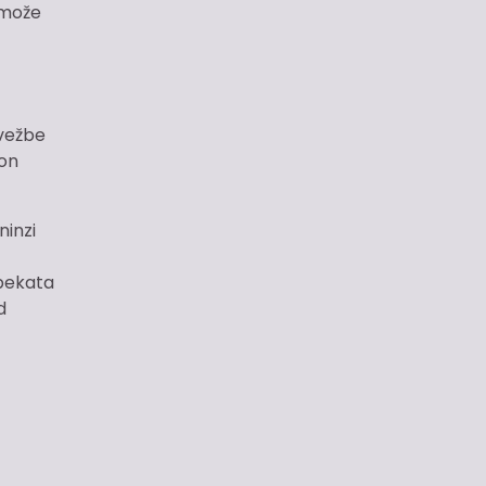
a može
vežbe
kon
ninzi
spekata
d