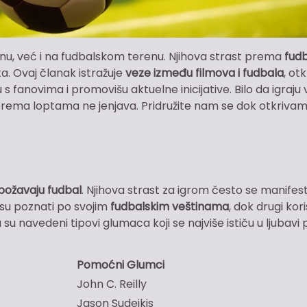
nu, već i na fudbalskom terenu. Njihova strast prema
fud
ta. Ovaj članak istražuje
veze između filmova i fudbala
, otk
 fanovima i promovišu aktuelne inicijative. Bilo da igraju v
 prema loptama ne jenjava. Pridružite nam se dok otkriva
božavaju fudbal
. Njihova strast za igrom često se manifes
 su poznati po svojim
fudbalskim veštinama
, dok drugi kor
 su navedeni tipovi glumaca koji se najviše ističu u ljubav
Pomoćni Glumci
John C. Reilly
Jason Sudeikis