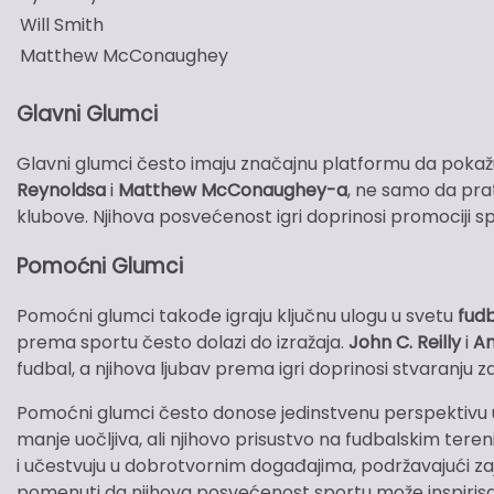
Will Smith
Matthew McConaughey
Glavni Glumci
Glavni glumci često imaju značajnu platformu da pokaž
Reynoldsa
i
Matthew McConaughey-a
, ne samo da pra
klubove. Njihova posvećenost igri doprinosi promociji sp
Pomoćni Glumci
Pomoćni glumci takođe igraju ključnu ulogu u svetu
fud
prema sportu često dolazi do izražaja.
John C. Reilly
i
Am
fudbal, a njihova ljubav prema igri doprinosi stvaranju z
Pomoćni glumci često donose jedinstvenu perspektivu u 
manje uočljiva, ali njihovo prisustvo na fudbalskim teren
i učestvuju u dobrotvornim događajima, podržavajući zaje
pomenuti da njihova posvećenost sportu može inspirisati 