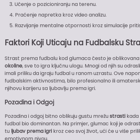
Učenje o pozicioniranju na terenu.
Praćenje napretka kroz video analizu.
Razvijanje mentalne otpornosti kroz simulacije priti
Faktori Koji Uticaju na Fudbalsku St
Strast prema fudbalu kod glumaca često je oblikovana 
okoline
, sve to igra ključnu ulogu. Mnogi od njih su odra
imali priliku da igraju fudbal u ranom uzrastu. Ove na
fudbalskim aktivnostima, bilo profesionalno ili amaterski.
njihovu karijeru sa ljubavlju prema igri.
Pozadina i Odgoj
Pozadina i odgoj bitno oblikuju gustu mrežu
strasti
kada s
fudbal bio dominantan. Na primjer, glumac koji je odrasta
tu
ljubav prema igri
kroz ceo svoj život, ući će u više pri
emotivnom nivou.