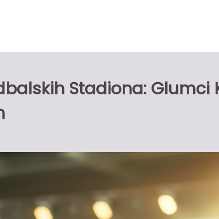
balskih Stadiona: Glumci K
m