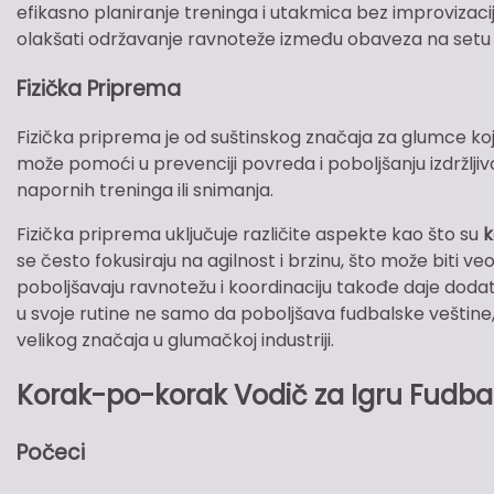
efikasno planiranje treninga i utakmica bez improvizacije
olakšati održavanje ravnoteže između obaveza na setu
Fizička Priprema
Fizička priprema je od suštinskog značaja za glumce koj
može pomoći u prevenciji povreda i poboljšanju izdržljiv
napornih treninga ili snimanja.
Fizička priprema uključuje različite aspekte kao što su
k
se često fokusiraju na agilnost i brzinu, što može biti 
poboljšavaju ravnotežu i koordinaciju takođe daje dodatn
u svoje rutine ne samo da poboljšava fudbalske veštine, v
velikog značaja u glumačkoj industriji.
Korak-po-korak Vodič za Igru Fudb
Počeci