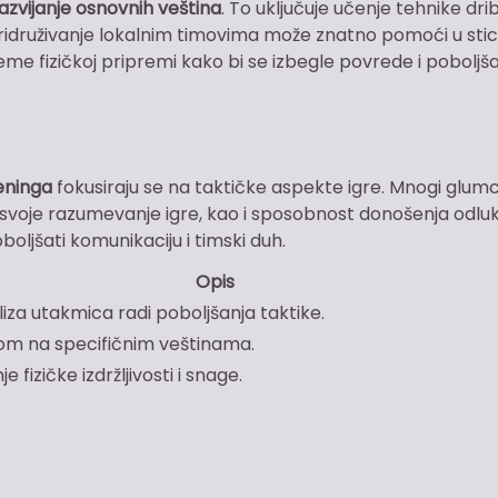
azvijanje osnovnih veština
. To uključuje učenje tehnike drib
i pridruživanje lokalnim timovima može znatno pomoći u sti
eme fizičkoj pripremi kako bi se izbegle povrede i poboljš
eninga
fokusiraju se na taktičke aspekte igre. Mnogi glumc
i svoje razumevanje igre, kao i sposobnost donošenja odlu
oljšati komunikaciju i timski duh.
Opis
liza utakmica radi poboljšanja taktike.
om na specifičnim veštinama.
e fizičke izdržljivosti i snage.