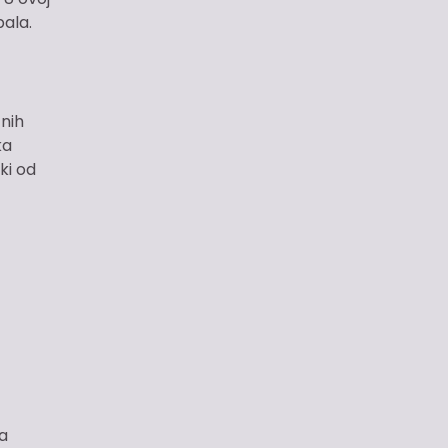
bala.
čnih
ka
ki od
a