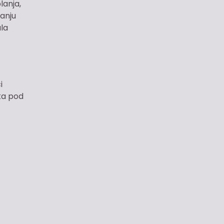
lanja,
canju
ala
i
ka pod