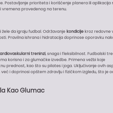
. Postavljanje prioriteta i korišćenje planera ili aplikacij
 i vremena provedenog na terenu.
i žele da igraju fudbal. Održavanje
kondicije
kroz redovne 
osti. Pravilna ishrana i hidratacija doprinose oporavku na
ardiovaskularni treninzi
, snaga i fleksibilnost. Fudbalski tre
veoma korisno i za glumačke izvedbe. Primena vežbi koje
u prednost, kao što su pilates i joga. Uključivanje ovih a
eć i doprinosi opštem zdravlju i fizičkom izgledu, što je o
ala Kao Glumac