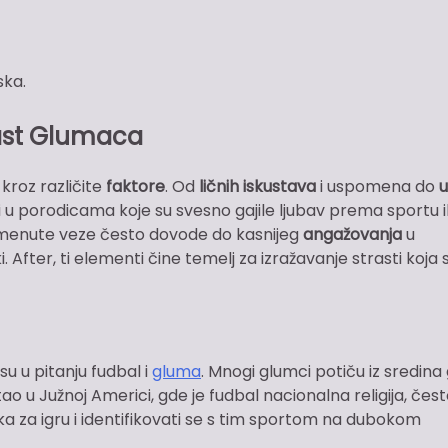
ska.
rast Glumaca
kroz različite
faktore
. Od
ličnih iskustava
i uspomena do
u
sli u porodicama koje su svesno gajile ljubav prema sportu il
pomenute veze često dovode do kasnijeg
angažovanja
u
 After, ti elementi čine temelj za izražavanje strasti koja 
u u pitanju fudbal i
gluma
. Mnogi glumci potiču iz sredina
o u Južnoj Americi, gde je fudbal nacionalna religija, čest
lika za igru i identifikovati se s tim sportom na dubokom