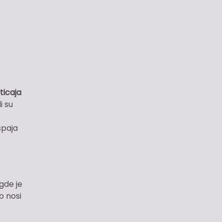
ticaja
i su
spaja
 gde je
o nosi