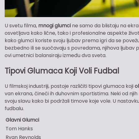
U svetu filma,
mnogi glumci
ne samo da blistaju na ekra
osvetljava kako lične, tako i profesionalne aspekte živo
kako glumci koriste svoju ljubav prema igri da se povežu s
bezbedno ili se suočavaju s povredama, njihova ljubav
ovi umetnici balansiraju između dva sveta.
Tipovi Glumaca Koji Voli Fudbal
U filmskoj industriji, postoje različiti tipovi glumaca koji
o
van ekrana, čineći ih duhovnim sportistima. Neki od njih
svoju slavu kako bi podržali timove koje vole. U nastavku
fudbalu.
Glavni Glumci
Tom Hanks
Ryan Reynolds