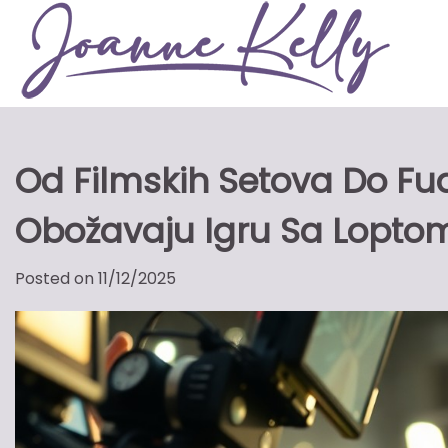
Skip
to
content
Od Filmskih Setova Do Fud
Obožavaju Igru Sa Lopto
Posted on
11/12/2025