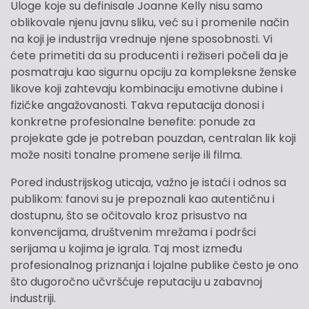
Uloge koje su definisale Joanne Kelly nisu samo
oblikovale njenu javnu sliku, već su i promenile način
na koji je industrija vrednuje njene sposobnosti. Vi
ćete primetiti da su producenti i režiseri počeli da je
posmatraju kao sigurnu opciju za kompleksne ženske
likove koji zahtevaju kombinaciju emotivne dubine i
fizičke angažovanosti. Takva reputacija donosi i
konkretne profesionalne benefite: ponude za
projekate gde je potreban pouzdan, centralan lik koji
može nositi tonalne promene serije ili filma.
Pored industrijskog uticaja, važno je istaći i odnos sa
publikom: fanovi su je prepoznali kao autentičnu i
dostupnu, što se očitovalo kroz prisustvo na
konvencijama, društvenim mrežama i podršci
serijama u kojima je igrala. Taj most između
profesionalnog priznanja i lojalne publike često je ono
što dugoročno učvršćuje reputaciju u zabavnoj
industriji.