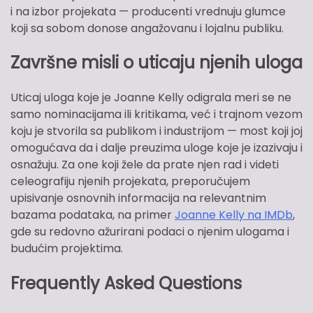
i na izbor projekata — producenti vrednuju glumce
koji sa sobom donose angažovanu i lojalnu publiku.
Završne misli o uticaju njenih uloga
Uticaj uloga koje je Joanne Kelly odigrala meri se ne
samo nominacijama ili kritikama, već i trajnom vezom
koju je stvorila sa publikom i industrijom — most koji joj
omogućava da i dalje preuzima uloge koje je izazivaju i
osnažuju. Za one koji žele da prate njen rad i videti
celeografiju njenih projekata, preporučujem
upisivanje osnovnih informacija na relevantnim
bazama podataka, na primer
Joanne Kelly na IMDb
,
gde su redovno ažurirani podaci o njenim ulogama i
budućim projektima.
Frequently Asked Questions