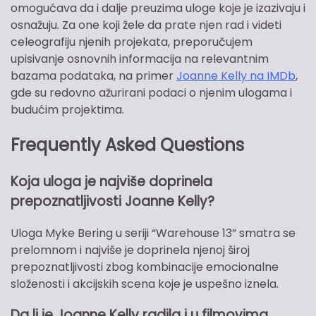
omogućava da i dalje preuzima uloge koje je izazivaju i
osnažuju. Za one koji žele da prate njen rad i videti
celeografiju njenih projekata, preporučujem
upisivanje osnovnih informacija na relevantnim
bazama podataka, na primer
Joanne Kelly na IMDb
,
gde su redovno ažurirani podaci o njenim ulogama i
budućim projektima.
Frequently Asked Questions
Koja uloga je najviše doprinela
prepoznatljivosti Joanne Kelly?
Uloga Myke Bering u seriji “Warehouse 13” smatra se
prelomnom i najviše je doprinela njenoj široj
prepoznatljivosti zbog kombinacije emocionalne
složenosti i akcijskih scena koje je uspešno iznela.
Da li je Joanne Kelly radila i u filmovima,