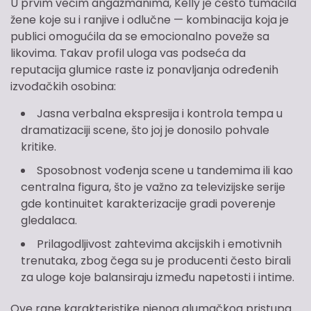
U prvim većim angažmanima, Kelly je često tumačila
žene koje su i ranjive i odlučne — kombinacija koja je
publici omogućila da se emocionalno poveže sa
likovima. Takav profil uloga vas podseća da
reputacija glumice raste iz ponavljanja određenih
izvođačkih osobina:
Jasna verbalna ekspresija i kontrola tempa u
dramatizaciji scene, što joj je donosilo pohvale
kritike.
Sposobnost vođenja scene u tandemima ili kao
centralna figura, što je važno za televizijske serije
gde kontinuitet karakterizacije gradi poverenje
gledalaca.
Prilagodljivost zahtevima akcijskih i emotivnih
trenutaka, zbog čega su je producenti često birali
za uloge koje balansiraju između napetosti i intime.
Ove rane karakteristike njenog glumačkog pristupa