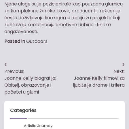
Njene uloge su je pozicionirale kao pouzdanu glumicu
za kompleksne ženske likove; producenti i režiseri je
često doživljavaju kao sigurnu opciju za projekte koji
zahtevaju kombinaciju emotivne dubine i fizičke
angažovanosti.
Posted in
Outdoors
Post
Previous:
Next:
navigation
Joanne Kelly biografija:
Joanne Kelly filmovi za
Obitelj, obrazovanje i
ljubitelje drame i trilera
početci u glumi
Categories
Artistic Journey