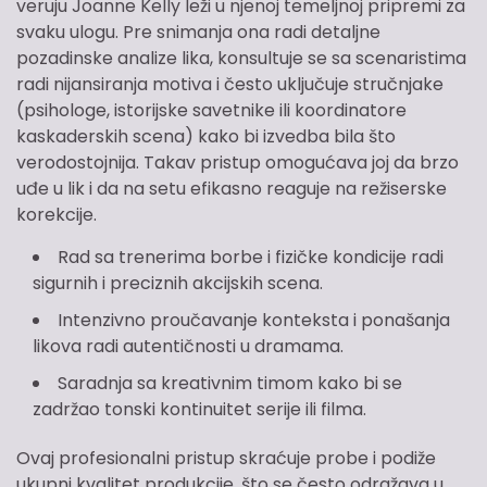
veruju Joanne Kelly leži u njenoj temeljnoj pripremi za
svaku ulogu. Pre snimanja ona radi detaljne
pozadinske analize lika, konsultuje se sa scenaristima
radi nijansiranja motiva i često uključuje stručnjake
(psihologe, istorijske savetnike ili koordinatore
kaskaderskih scena) kako bi izvedba bila što
verodostojnija. Takav pristup omogućava joj da brzo
uđe u lik i da na setu efikasno reaguje na režiserske
korekcije.
Rad sa trenerima borbe i fizičke kondicije radi
sigurnih i preciznih akcijskih scena.
Intenzivno proučavanje konteksta i ponašanja
likova radi autentičnosti u dramama.
Saradnja sa kreativnim timom kako bi se
zadržao tonski kontinuitet serije ili filma.
Ovaj profesionalni pristup skraćuje probe i podiže
ukupni kvalitet produkcije, što se često odražava u