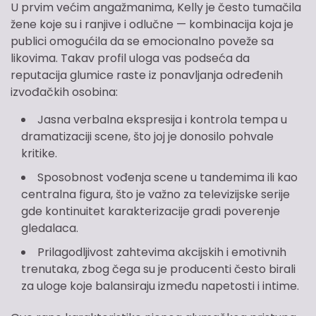
U prvim većim angažmanima, Kelly je često tumačila
žene koje su i ranjive i odlučne — kombinacija koja je
publici omogućila da se emocionalno poveže sa
likovima. Takav profil uloga vas podseća da
reputacija glumice raste iz ponavljanja određenih
izvođačkih osobina:
Jasna verbalna ekspresija i kontrola tempa u
dramatizaciji scene, što joj je donosilo pohvale
kritike.
Sposobnost vođenja scene u tandemima ili kao
centralna figura, što je važno za televizijske serije
gde kontinuitet karakterizacije gradi poverenje
gledalaca.
Prilagodljivost zahtevima akcijskih i emotivnih
trenutaka, zbog čega su je producenti često birali
za uloge koje balansiraju između napetosti i intime.