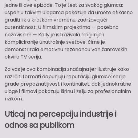
jedne ili dve epizode. To je test za svakog glumca;
uspeh u takvim ulogama pokazuje da umete efikasno
graditi lik u kratkom vremenu, zadržavajući
autentičnost. U filmskim projektima — posebno
nezavisnim — Kelly je istraživala fragilnije i
kompliciranije unutrašnje svetove, čime je
demonstrirala emotivnu rezonancu van žanrovskih
okvira TV serija.
Za vas je ova kombinacija značajna jer ilustruje kako
različiti formati dopunjuju reputaciju glumice: serije
grade prepoznatljivost i kontinuitet, dok jednokratne
uloge i filmovi pokazuju širinu i želju za profesionalnim
rizikom.
Uticaj na percepciju industrije i
odnos sa publikom