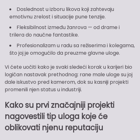
Doslednost u izboru likova koji zahtevaju
emotivnu zrelost i situacije pune tenzije.
Fleksibilnost između žanrova — od drame i
trilera do naučne fantastike.
Profesionalizam u radu sa režiserima i kolegama,
što joj je omogućilo da preuzme glavne uloge.
Vi ćete uočiti kako je svaki sledeći korak u karijeri bio
logičan nastavak prethodnog: rane male uloge su joj
dale iskustvo pred kamerom, dok su kasniji projekti
promenili njen status u industriji.
Kako su prvi značajniji projekti
nagovestili tip uloga koje će
oblikovati njenu reputaciju