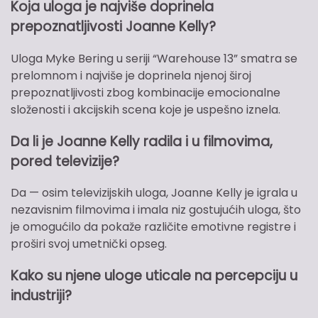
Koja uloga je najviše doprinela
prepoznatljivosti Joanne Kelly?
Uloga Myke Bering u seriji “Warehouse 13” smatra se
prelomnom i najviše je doprinela njenoj široj
prepoznatljivosti zbog kombinacije emocionalne
složenosti i akcijskih scena koje je uspešno iznela.
Da li je Joanne Kelly radila i u filmovima,
pored televizije?
Da — osim televizijskih uloga, Joanne Kelly je igrala u
nezavisnim filmovima i imala niz gostujućih uloga, što
je omogućilo da pokaže različite emotivne registre i
proširi svoj umetnički opseg.
Kako su njene uloge uticale na percepciju u
industriji?