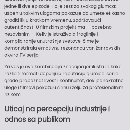
jedne ili dve epizode. To je test za svakog glumca;
uspeh u takvim ulogama pokazuje da umete efikasno
graditi lik u kratkom vremenu, zadržavajući
autentičnost. U filmskim projektima — posebno
nezavisnim — Kelly je istraživala fragilnije i
kompliciranije unutrašnje svetove, čime je
demonstrirala emotivnu rezonancu van žanrovskih
okvira TV serija.
Za vas je ova kombinacija značajna jer ilustruje kako
različiti formati dopunjuju reputaciju glumice: serije
grade prepoznatljivost i kontinuitet, dok jednokratne
uloge i filmovi pokazuju širinu i želju za profesionalnim
rizikom.
Uticaj na percepciju industrije i
odnos sa publikom