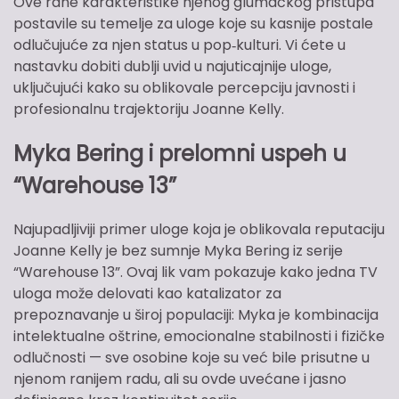
Ove rane karakteristike njenog glumačkog pristupa
postavile su temelje za uloge koje su kasnije postale
odlučujuće za njen status u pop‑kulturi. Vi ćete u
nastavku dobiti dublji uvid u najuticajnije uloge,
uključujući kako su oblikovale percepciju javnosti i
profesionalnu trajektoriju Joanne Kelly.
Myka Bering i prelomni uspeh u
“Warehouse 13”
Najupadljiviji primer uloge koja je oblikovala reputaciju
Joanne Kelly je bez sumnje Myka Bering iz serije
“Warehouse 13”. Ovaj lik vam pokazuje kako jedna TV
uloga može delovati kao katalizator za
prepoznavanje u široj populaciji: Myka je kombinacija
intelektualne oštrine, emocionalne stabilnosti i fizičke
odlučnosti — sve osobine koje su već bile prisutne u
njenom ranijem radu, ali su ovde uvećane i jasno