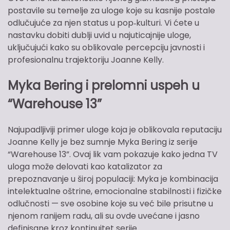
postavile su temelje za uloge koje su kasnije postale
odlučujuće za njen status u pop‑kulturi. Vi ćete u
nastavku dobiti dublji uvid u najuticajnije uloge,
uključujući kako su oblikovale percepciju javnosti i
profesionalnu trajektoriju Joanne Kelly.
Myka Bering i prelomni uspeh u
“Warehouse 13”
Najupadljiviji primer uloge koja je oblikovala reputaciju
Joanne Kelly je bez sumnje Myka Bering iz serije
“Warehouse 13”. Ovaj lik vam pokazuje kako jedna TV
uloga može delovati kao katalizator za
prepoznavanje u široj populaciji: Myka je kombinacija
intelektualne oštrine, emocionalne stabilnosti i fizičke
odlučnosti — sve osobine koje su već bile prisutne u
njenom ranijem radu, ali su ovde uvećane i jasno
definisane kroz kontinuitet serije.