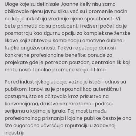
Uloge koje su definisale Joanne Kelly nisu samo
oblikovale njenu javnu sliku, već su i promenile način
na koji je industrija vrednuje njene sposobnosti. Vi
ćete primetiti da su producenti i režiseri počeli da je
posmatraju kao sigurnu opciju za kompleksne ženske
likove koji zahtevaju kombinaciju emotivne dubine i
fizičke angažovanosti. Takva reputacija donosi i
konkretne profesionalne benefite: ponude za
projekate gde je potreban pouzdan, centralan lik koji
može nositi tonalne promene serije ili filma.
Pored industrijskog uticaja, važno je istaći i odnos sa
publikom: fanovi su je prepoznali kao autentičnu i
dostupnu, što se očitovalo kroz prisustvo na
konvencijama, društvenim mrežama i podršci
serijama u kojima je igrala. Taj most između
profesionalnog priznanja i lojalne publike često je ono
što dugoročno učvršćuje reputaciju u zabavnoj
industriji.