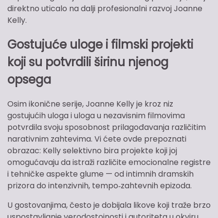
direktno uticalo na dalji profesionalni razvoj Joanne
Kelly.
Gostujuće uloge i filmski projekti
koji su potvrdili širinu njenog
opsega
Osim ikonične serije, Joanne Kelly je kroz niz
gostujućih uloga i uloga u nezavisnim filmovima
potvrdila svoju sposobnost prilagođavanja različitim
narativnim zahtevima. Vi ćete ovde prepoznati
obrazac: Kelly selektivno bira projekte koji joj
omogućavaju da istraži različite emocionalne registre
i tehničke aspekte glume — od intimnih dramskih
prizora do intenzivnih, tempo‑zahtevnih epizoda.
U gostovanjima, često je dobijala likove koji traže brzo
uspostavljanje verodostojnosti i autoriteta u okviru