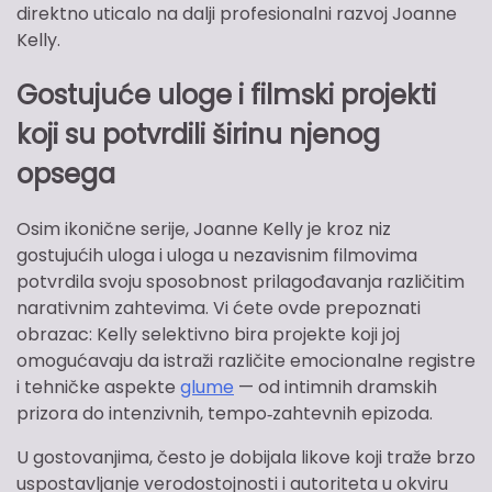
direktno uticalo na dalji profesionalni razvoj Joanne
Kelly.
Gostujuće uloge i filmski projekti
koji su potvrdili širinu njenog
opsega
Osim ikonične serije, Joanne Kelly je kroz niz
gostujućih uloga i uloga u nezavisnim filmovima
potvrdila svoju sposobnost prilagođavanja različitim
narativnim zahtevima. Vi ćete ovde prepoznati
obrazac: Kelly selektivno bira projekte koji joj
omogućavaju da istraži različite emocionalne registre
i tehničke aspekte
glume
— od intimnih dramskih
prizora do intenzivnih, tempo‑zahtevnih epizoda.
U gostovanjima, često je dobijala likove koji traže brzo
uspostavljanje verodostojnosti i autoriteta u okviru