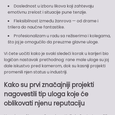
Doslednost u izboru likova koji zahtevaju
emotivnu zrelost i situacije pune tenzije.
Fleksibilnost između žanrova — od drame i
trilera do naučne fantastike.
Profesionalizam u radu sa režiserima i kolegama,
što joj je omogućilo da preuzme glavne uloge.
Vi ćete uočiti kako je svaki sledeći korak u karijeri bio
logičan nastavak prethodnog: rane male uloge su joj
dale iskustvo pred kamerom, dok su kasniji projekti
promenili njen status u industriji.
Kako su prvi značajniji projekti
nagovestili tip uloga koje će
oblikovati njenu reputaciju