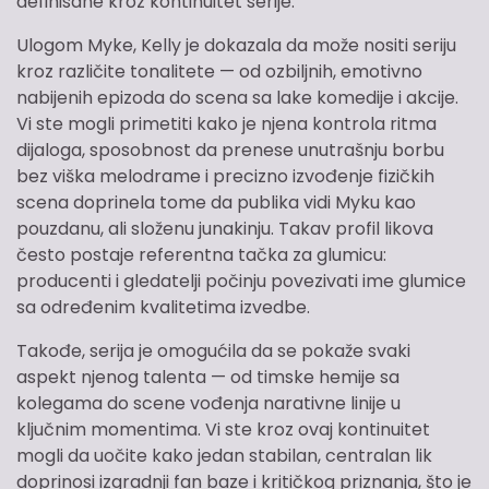
definisane kroz kontinuitet serije.
Ulogom Myke, Kelly je dokazala da može nositi seriju
kroz različite tonalitete — od ozbiljnih, emotivno
nabijenih epizoda do scena sa lake komedije i akcije.
Vi ste mogli primetiti kako je njena kontrola ritma
dijaloga, sposobnost da prenese unutrašnju borbu
bez viška melodrame i precizno izvođenje fizičkih
scena doprinela tome da publika vidi Myku kao
pouzdanu, ali složenu junakinju. Takav profil likova
često postaje referentna tačka za glumicu:
producenti i gledatelji počinju povezivati ime glumice
sa određenim kvalitetima izvedbe.
Takođe, serija je omogućila da se pokaže svaki
aspekt njenog talenta — od timske hemije sa
kolegama do scene vođenja narativne linije u
ključnim momentima. Vi ste kroz ovaj kontinuitet
mogli da uočite kako jedan stabilan, centralan lik
doprinosi izgradnji fan baze i kritičkog priznanja, što je