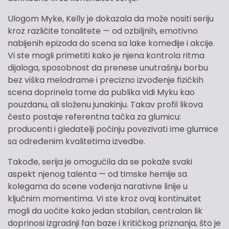
Ulogom Myke, Kelly je dokazala da može nositi seriju
kroz različite tonalitete — od ozbiljnih, emotivno
nabijenih epizoda do scena sa lake komedije i akcije.
Vi ste mogli primetiti kako je njena kontrola ritma
dijaloga, sposobnost da prenese unutrašnju borbu
bez viška melodrame i precizno izvođenje fizičkih
scena doprinela tome da publika vidi Myku kao
pouzdanu, ali složenu junakinju. Takav profil likova
često postaje referentna tačka za glumicu:
producenti i gledatelji počinju povezivati ime glumice
sa određenim kvalitetima izvedbe.
Takođe, serija je omogućila da se pokaže svaki
aspekt njenog talenta — od timske hemije sa
kolegama do scene vođenja narativne linije u
ključnim momentima. Vi ste kroz ovaj kontinuitet
mogli da uočite kako jedan stabilan, centralan lik
doprinosi izgradnji fan baze i kritičkog priznanja, što je