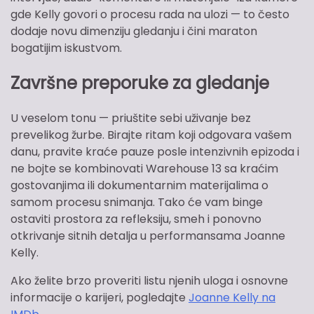
gde Kelly govori o procesu rada na ulozi — to često
dodaje novu dimenziju gledanju i čini maraton
bogatijim iskustvom.
Završne preporuke za gledanje
U veselom tonu — priuštite sebi uživanje bez
prevelikog žurbe. Birajte ritam koji odgovara vašem
danu, pravite kraće pauze posle intenzivnih epizoda i
ne bojte se kombinovati Warehouse 13 sa kraćim
gostovanjima ili dokumentarnim materijalima o
samom procesu snimanja. Tako će vam binge
ostaviti prostora za refleksiju, smeh i ponovno
otkrivanje sitnih detalja u performansama Joanne
Kelly.
Ako želite brzo proveriti listu njenih uloga i osnovne
informacije o karijeri, pogledajte
Joanne Kelly na