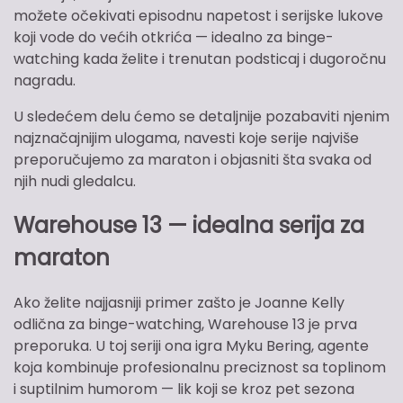
možete očekivati episodnu napetost i serijske lukove
koji vode do većih otkrića — idealno za binge-
watching kada želite i trenutan podsticaj i dugoročnu
nagradu.
U sledećem delu ćemo se detaljnije pozabaviti njenim
najznačajnijim ulogama, navesti koje serije najviše
preporučujemo za maraton i objasniti šta svaka od
njih nudi gledalcu.
Warehouse 13 — idealna serija za
maraton
Ako želite najjasniji primer zašto je Joanne Kelly
odlična za binge-watching, Warehouse 13 je prva
preporuka. U toj seriji ona igra Myku Bering, agente
koja kombinuje profesionalnu preciznost sa toplinom
i suptilnim humorom — lik koji se kroz pet sezona