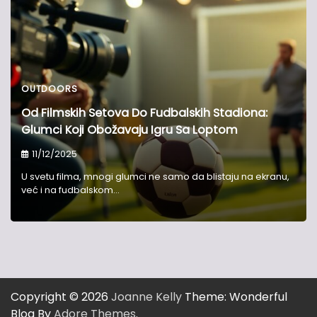
OUTDOORS
Od Filmskih Setova Do Fudbalskih Stadiona:
Glumci Koji Obožavaju Igru Sa Loptom
11/12/2025
U svetu filma, mnogi glumci ne samo da blistaju na ekranu,
već i na fudbalskom…
Copyright © 2026
Joanne Kelly
Theme: Wonderful
Blog By
Adore Themes
.