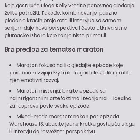
koje gostujuće uloge Kelly vredne ponovnog gledanja
želite potražiti. Takođe, kombinovanje: pauzno
gledanje kraćih projekata ili intervjua sa samom
serijom daje novu perspektivu i često otkriva sitne
glumačke izbore koje ranije niste primetili.
Brzi predlozi za tematski maraton
Maraton fokusa na lik: gledajte epizode koje
posebno razvijaju Myku ili drugi istaknuti lik i pratite
njen emotivni razvoj.
Maraton misterija: birajte epizode sa
najintrigantnijim artefaktima i teorijama — idealno
za raspravu posle svake epizode.
Mixed-mode maraton: nakon par epizoda
Warehouse 13, ubacite jednu kratku gostujuću ulogu
ili intervju da “osvežite” perspektivu.