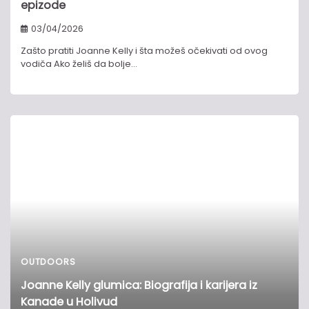
epizode
03/04/2026
Zašto pratiti Joanne Kelly i šta možeš očekivati od ovog
vodiča Ako želiš da bolje…
OUTDOORS
Joanne Kelly glumica: Biografija i karijera iz
Kanade u Holivud