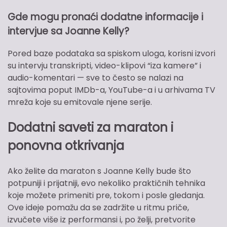
Gde mogu pronaći dodatne informacije i
intervjue sa Joanne Kelly?
Pored baze podataka sa spiskom uloga, korisni izvori
su intervju transkripti, video-klipovi “iza kamere” i
audio-komentari — sve to često se nalazi na
sajtovima poput IMDb-a, YouTube-a i u arhivama TV
mreža koje su emitovale njene serije.
Dodatni saveti za maraton i
ponovna otkrivanja
Ako želite da maraton s Joanne Kelly bude što
potpuniji i prijatniji, evo nekoliko praktičnih tehnika
koje možete primeniti pre, tokom i posle gledanja.
Ove ideje pomažu da se zadržite u ritmu priče,
izvučete više iz performansi i, po želji, pretvorite