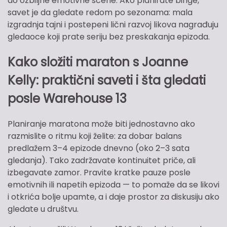
do ozbiljne emotivne scene. Ako planirate binge,
savet je da gledate redom po sezonama: mala
izgradnja tajni i postepeni lični razvoj likova nagrađuju
gledaoce koji prate seriju bez preskakanja epizoda.
Kako složiti maraton s Joanne
Kelly: praktični saveti i šta gledati
posle Warehouse 13
Planiranje maratona može biti jednostavno ako
razmislite o ritmu koji želite: za dobar balans
predlažem 3–4 epizode dnevno (oko 2–3 sata
gledanja). Tako zadržavate kontinuitet priče, ali
izbegavate zamor. Pravite kratke pauze posle
emotivnih ili napetih epizoda — to pomaže da se likovi
i otkrića bolje upamte, a i daje prostor za diskusiju ako
gledate u društvu.