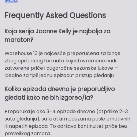
IMDb
.
Frequently Asked Questions
Koja serija Joanne Kelly je najbolja za
maraton?
Warehouse 13 je najčešće preporučena za binge
zbog epizodnog formata koji istovremeno nudi
zatvorene priče i dugoročne sezonske lukove —
idealno za “još jednu epizodu” pristup gledanju.
Koliko epizoda dnevno je preporučljivo
gledati kako ne bih izgoreo/la?
Preporuka je oko 3–4 epizode dnevno (otprilike 2–3
sata gledanja), sa kratkim pauzama posle emotivnih
ili napetih epizoda. To održava kontinuitet priče bez
prevelikog zamora.