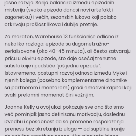
jasno razvija. Serija balansira između epizodnih
misterija (svaka epizoda donosi novi artefakt i
zagonetku) i većih, sezonskih lukova koji polako
otkrivaju prošlost likova i dublje pretnje.
Za maraton, Warehouse 13 funkcioniše odlično iz
nekoliko razloga: epizode su dugometražno-
serializovane (oko 40–45 minuta), ali često zatvaraju
priču u okviru epizode, što daje osećaj trenutne
satisfakcije i podstiče “još jednu epizodu”.
Istovremeno, postupni razvoj odnosa između Myke i
njenih kolega (posebno komplementarne dinamike
sa partnerom i mentorom) gradi emotivni kapital koji
svaki prelomni momenat čini važnijim.
Joanne Kelly u ovoj ulozi pokazuje sve ono što smo
već pominjali: jasno definisanu motivaciju, doslednu
izvedbu i sposobnost da se promene raspoloženja
prenesu bez skretanja iz uloge — od suptilne ironije