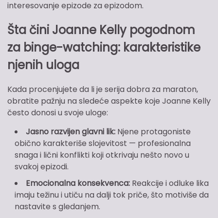
interesovanje epizode za epizodom.
Šta čini Joanne Kelly pogodnom
za binge-watching: karakteristike
njenih uloga
Kada procenjujete da li je serija dobra za maraton,
obratite pažnju na sledeće aspekte koje Joanne Kelly
često donosi u svoje uloge:
Jasno razvijen glavni lik:
Njene protagoniste
obično karakteriše slojevitost — profesionalna
snaga i lični konflikti koji otkrivaju nešto novo u
svakoj epizodi.
Emocionalna konsekvenca:
Reakcije i odluke lika
imaju težinu i utiču na dalji tok priče, što motiviše da
nastavite s gledanjem.