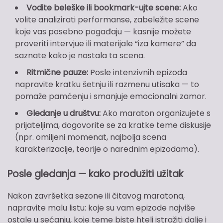
Vodite beleške ili bookmark-ujte scene:
Ako
volite analizirati performanse, zabeležite scene
koje vas posebno pogađaju — kasnije možete
proveriti intervjue ili materijale “iza kamere” da
saznate kako je nastala ta scena.
Ritmične pauze:
Posle intenzivnih epizoda
napravite kratku šetnju ili razmenu utisaka — to
pomaže pamćenju i smanjuje emocionalni zamor.
Gledanje u društvu:
Ako maraton organizujete s
prijateljima, dogovorite se za kratke teme diskusije
(npr. omiljeni momenat, najbolja scena
karakterizacije, teorije o narednim epizodama).
Posle gledanja — kako produžiti užitak
Nakon završetka sezone ili čitavog maratona,
napravite malu listu: koje su vam epizode najviše
ostale u sećanju, koje teme biste hteli istražiti dalje i