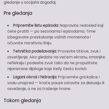
gledanje u socijalni događaj.
Pre gledanja
Pripremite listu epizoda:
Napravite redosled koji
ćete pratiti — po sezonama i epizodama. Time
izbegavate preskakanje važnih momenata i
očuvate narativnu liniju.
Tehnička podešavanja:
Proverite titlove, zvuk i
osvetljenje. Ako gledate na većem ekranu, smanjite
refleksiju i podesite zvuk tako da ne propuštate
nijansirane dijaloge koje Kelly često koristi.
Lagani obrok i hidracija:
Pripremite grickalice i
vodu unapred — kraće pauze ostavite za diskusiju ili
osveženje, a ne za traženje hrane.
Tokom gledanja