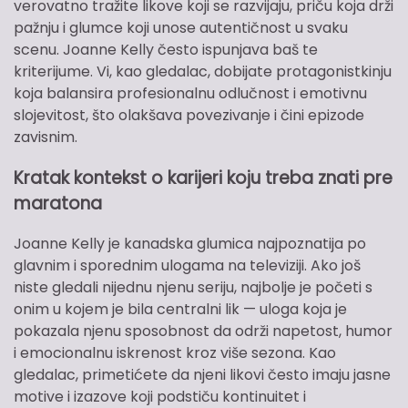
verovatno tražite likove koji se razvijaju, priču koja drži
pažnju i glumce koji unose autentičnost u svaku
scenu. Joanne Kelly često ispunjava baš te
kriterijume. Vi, kao gledalac, dobijate protagonistkinju
koja balansira profesionalnu odlučnost i emotivnu
slojevitost, što olakšava povezivanje i čini epizode
zavisnim.
Kratak kontekst o karijeri koju treba znati pre
maratona
Joanne Kelly je kanadska glumica najpoznatija po
glavnim i sporednim ulogama na televiziji. Ako još
niste gledali nijednu njenu seriju, najbolje je početi s
onim u kojem je bila centralni lik — uloga koja je
pokazala njenu sposobnost da održi napetost, humor
i emocionalnu iskrenost kroz više sezona. Kao
gledalac, primetićete da njeni likovi često imaju jasne
motive i izazove koji podstiču kontinuitet i