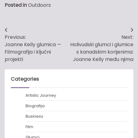
Posted in
Outdoors
Post
Previous:
Next:
navigation
Joanne Kelly glumica —
Holivudski glumci i glumice
Filmografija i ključni
s kanadskim korijenima:
projekti
Joanne Kelly među njima
Categories
Artistic Journey
Biografija
Business
Film
Glumci