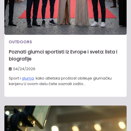
OUTDOORS
Poznati glumci sportisti iz Evrope i sveta: lista i
biografije
04/24/2026
Sport i
gluma
: kako atletska prošlost oblikuje glumačku
karijeru U ovom delu ćete saznati zašto…