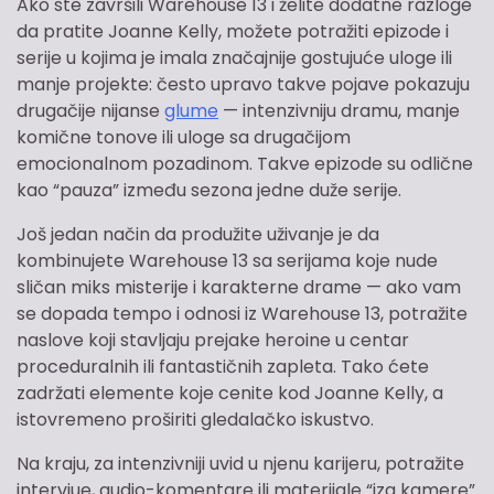
Ako ste završili Warehouse 13 i želite dodatne razloge
da pratite Joanne Kelly, možete potražiti epizode i
serije u kojima je imala značajnije gostujuće uloge ili
manje projekte: često upravo takve pojave pokazuju
drugačije nijanse
glume
— intenzivniju dramu, manje
komične tonove ili uloge sa drugačijom
emocionalnom pozadinom. Takve epizode su odlične
kao “pauza” između sezona jedne duže serije.
Još jedan način da produžite uživanje je da
kombinujete Warehouse 13 sa serijama koje nude
sličan miks misterije i karakterne drame — ako vam
se dopada tempo i odnosi iz Warehouse 13, potražite
naslove koji stavljaju prejake heroine u centar
proceduralnih ili fantastičnih zapleta. Tako ćete
zadržati elemente koje cenite kod Joanne Kelly, a
istovremeno proširiti gledalačko iskustvo.
Na kraju, za intenzivniji uvid u njenu karijeru, potražite
intervjue, audio-komentare ili materijale “iza kamere”