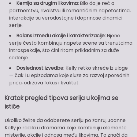
Kemija sa drugim likovima:
Bilo da je reč o
partnerstvu, rivalstvu ili romantičnim napetostima,
interakcije su verodostojne i doprinose dinamici
serije.
Balans između akcije i karakterizacije:
Njene
serije često kombinuju napete scene sa trenutcima
introspekcije, što čini ritam prikladnim za duže
sedenje.
Doslednost izvedbe:
Kelly retko skreće iz uloge
— čak i u epizodama koje služe za razvoj sporednih
priča, održava fokus i kvalitet.
Kratak pregled tipova serija u kojima se
ističe
Ukoliko želite da odaberete seriju po žanru, Joanne
Kelly je radila u dramama koje kombinuju elemente
misterije, akcije i odnosa među likovima. To znači da