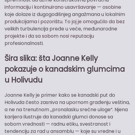
informaciju i kontinuirano usavršavanje — osobine
koje dolaze iz dugogodišnjeg angažmana u lokalnim
produkcijama i pozorištu. To joj je omogućilo da bez
velikih turbulencija pređe u veće, međunarodne
projekte i da sa sobom nosi reputaciju
profesionalnosti.
Šira slika: šta Joanne Kelly
pokazuje o kanadskim glumcima
u Holivudu
Joanne Kelly je primer kako se kanadski put do
Holivuda često zasniva na upornom građenju veština,
a ne na trenutnom „pronalasku srećne uloge“. Njena
karijera ilustruje da kanadski glumci donose sa
sobom vrednosti — radnu etiku, svestranost i
tendenciju za rad u ansamblu — koje su vredne i u