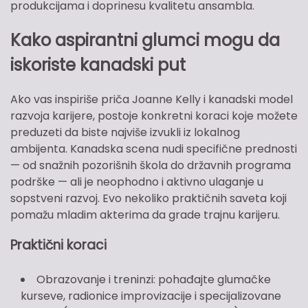
produkcijama i doprinesu kvalitetu ansambla.
Kako aspirantni glumci mogu da
iskoriste kanadski put
Ako vas inspiriše priča Joanne Kelly i kanadski model
razvoja karijere, postoje konkretni koraci koje možete
preduzeti da biste najviše izvukli iz lokalnog
ambijenta. Kanadska scena nudi specifične prednosti
— od snažnih pozorišnih škola do državnih programa
podrške — ali je neophodno i aktivno ulaganje u
sopstveni razvoj. Evo nekoliko praktičnih saveta koji
pomažu mladim akterima da grade trajnu karijeru.
Praktični koraci
Obrazovanje i treninzi: pohađajte glumačke
kurseve, radionice improvizacije i specijalizovane