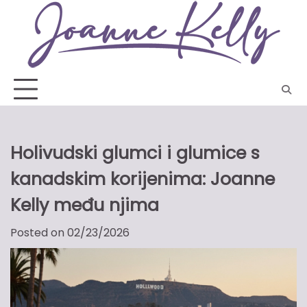
Skip
to
content
Holivudski glumci i glumice s
kanadskim korijenima: Joanne
Kelly među njima
Posted on
02/23/2026