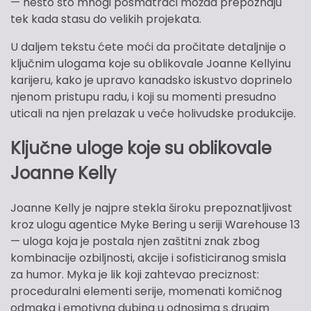
— nešto što mnogi posmatrači možda prepoznaju
tek kada stasu do velikih projekata.
U daljem tekstu ćete moći da pročitate detaljnije o
ključnim ulogama koje su oblikovale Joanne Kellyinu
karijeru, kako je upravo kanadsko iskustvo doprinelo
njenom pristupu radu, i koji su momenti presudno
uticali na njen prelazak u veće holivudske produkcije.
Ključne uloge koje su oblikovale
Joanne Kelly
Joanne Kelly je najpre stekla široku prepoznatljivost
kroz ulogu agentice Myke Bering u seriji Warehouse 13
— uloga koja je postala njen zaštitni znak zbog
kombinacije ozbiljnosti, akcije i sofisticiranog smisla
za humor. Myka je lik koji zahtevao preciznost:
proceduralni elementi serije, momenati komičnog
odmaka i emotivna dubina u odnosima s drugim