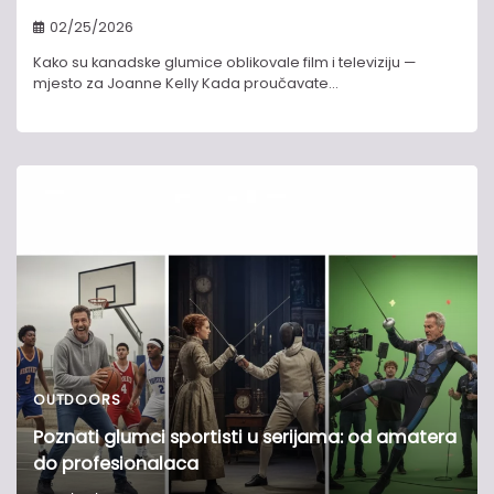
02/25/2026
Kako su kanadske glumice oblikovale film i televiziju —
mjesto za Joanne Kelly Kada proučavate…
OUTDOORS
Poznati glumci sportisti u serijama: od amatera
do profesionalaca