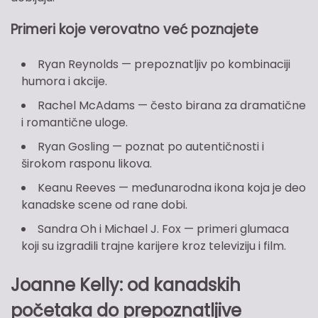
Primeri koje verovatno već poznajete
Ryan Reynolds — prepoznatljiv po kombinaciji
humora i akcije.
Rachel McAdams — često birana za dramatične
i romantične uloge.
Ryan Gosling — poznat po autentičnosti i
širokom rasponu likova.
Keanu Reeves — međunarodna ikona koja je deo
kanadske scene od rane dobi.
Sandra Oh i Michael J. Fox — primeri glumaca
koji su izgradili trajne karijere kroz televiziju i film.
Joanne Kelly: od kanadskih
početaka do prepoznatljive