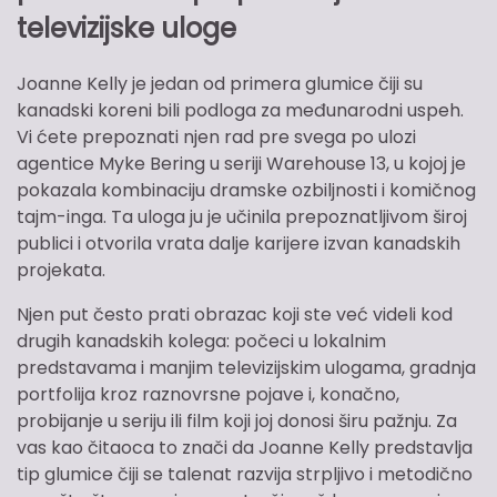
televizijske uloge
Joanne Kelly je jedan od primera glumice čiji su
kanadski koreni bili podloga za međunarodni uspeh.
Vi ćete prepoznati njen rad pre svega po ulozi
agentice Myke Bering u seriji Warehouse 13, u kojoj je
pokazala kombinaciju dramske ozbiljnosti i komičnog
tajm-inga. Ta uloga ju je učinila prepoznatljivom široj
publici i otvorila vrata dalje karijere izvan kanadskih
projekata.
Njen put često prati obrazac koji ste već videli kod
drugih kanadskih kolega: počeci u lokalnim
predstavama i manjim televizijskim ulogama, gradnja
portfolija kroz raznovrsne pojave i, konačno,
probijanje u seriju ili film koji joj donosi širu pažnju. Za
vas kao čitaoca to znači da Joanne Kelly predstavlja
tip glumice čiji se talenat razvija strpljivo i metodično