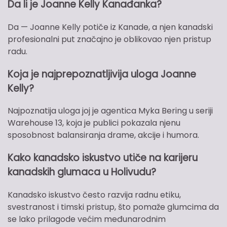
Da li je Joanne Kelly Kanađanka?
Da — Joanne Kelly potiče iz Kanade, a njen kanadski
profesionalni put značajno je oblikovao njen pristup
radu.
Koja je najprepoznatljivija uloga Joanne
Kelly?
Najpoznatija uloga joj je agentica Myka Bering u seriji
Warehouse 13, koja je publici pokazala njenu
sposobnost balansiranja drame, akcije i humora.
Kako kanadsko iskustvo utiče na karijeru
kanadskih glumaca u Holivudu?
Kanadsko iskustvo često razvija radnu etiku,
svestranost i timski pristup, što pomaže glumcima da
se lako prilagode većim međunarodnim