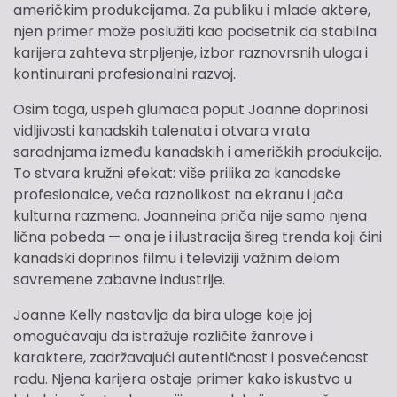
američkim produkcijama. Za publiku i mlade aktere,
njen primer može poslužiti kao podsetnik da stabilna
karijera zahteva strpljenje, izbor raznovrsnih uloga i
kontinuirani profesionalni razvoj.
Osim toga, uspeh glumaca poput Joanne doprinosi
vidljivosti kanadskih talenata i otvara vrata
saradnjama između kanadskih i američkih produkcija.
To stvara kružni efekat: više prilika za kanadske
profesionalce, veća raznolikost na ekranu i jača
kulturna razmena. Joanneina priča nije samo njena
lična pobeda — ona je i ilustracija šireg trenda koji čini
kanadski doprinos filmu i televiziji važnim delom
savremene zabavne industrije.
Joanne Kelly nastavlja da bira uloge koje joj
omogućavaju da istražuje različite žanrove i
karaktere, zadržavajući autentičnost i posvećenost
radu. Njena karijera ostaje primer kako iskustvo u