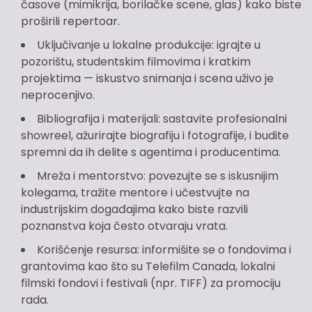
časove (mimikrija, borilačke scene, glas) kako biste
proširili repertoar.
Uključivanje u lokalne produkcije: igrajte u
pozorištu, studentskim filmovima i kratkim
projektima — iskustvo snimanja i scena uživo je
neprocenjivo.
Bibliografija i materijali: sastavite profesionalni
showreel, ažurirajte biografiju i fotografije, i budite
spremni da ih delite s agentima i producentima.
Mreža i mentorstvo: povezujte se s iskusnijim
kolegama, tražite mentore i učestvujte na
industrijskim događajima kako biste razvili
poznanstva koja često otvaraju vrata.
Korišćenje resursa: informišite se o fondovima i
grantovima kao što su Telefilm Canada, lokalni
filmski fondovi i festivali (npr. TIFF) za promociju
rada.