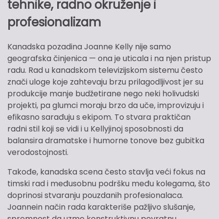
tehnike, radno okruženje i
profesionalizam
Kanadska pozadina Joanne Kelly nije samo
geografska činjenica — ona je uticala i na njen pristup
radu. Rad u kanadskom televizijskom sistemu često
znači uloge koje zahtevaju brzu prilagodljivost jer su
produkcije manje budžetirane nego neki holivudski
projekti, pa glumci moraju brzo da uče, improvizuju i
efikasno sarađuju s ekipom. To stvara praktičan
radni stil koji se vidi i u Kellyjinoj sposobnosti da
balansira dramatske i humorne tonove bez gubitka
verodostojnosti.
Takođe, kanadska scena često stavlja veći fokus na
timski rad i međusobnu podršku među kolegama, što
doprinosi stvaranju pouzdanih profesionalaca.
Joannein način rada karakteriše pažljivo slušanje,
spremnost da uzme konstruktivnu povratnu