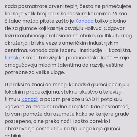
Kada posmatrate crveni tepih, često ne primećujete
koliko je velik broj lica s kanadskim korenima. Vi kao
čitalac možda pitate zašto je
Kanada
toliko plodno
tle za glumce koji kasnije osvajuju Holivud. Odgovor
leži u kombinaciji profesionalne obuke, multikulturnog
okruženja i bliske veze s američkim industrijskim
centrima. Kanada daje i scenu i institucije — kazališta,
filmske
škole i televizijske producentske kuće — koje
omogućavaju mladim talentima da razviju veštine
potrebne za velike uloge.
U praksi to znači da mnogi kanadski glumci počinju u
lokalnim produkcijama, steknu iskustvo u televiziji i
filmu u
Kanadi
, a potom prelaze u SAD ili potpisuju
ugovore za međunarodne projekte. Kao posmatrač,
to vam pomaže da razumete kako se karijere grade
postepeno, a ne preko noći, i zašto poreklo i
obrazovanje često utiču na tip uloga koje glumci
dobijaju.