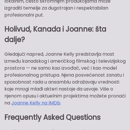
lokalnim, često skromnijim produkcijama može
izgraditi temelje za dugotrajan i respektabilan
profesionalni put.
Holivud, Kanada i Joanne: šta
dalje?
Gledajući napred, Joanne Kelly predstavlja most
između kanadskog i američkog filmskog i televizijskog
prostora — ne samo kao izvođač, već i kao model
profesionalnog pristupa. Njena posvećenost zanatu i
sposobnost rada u ansamblu odražavaju vrednosti
koje mnogi mlađi akteri nastoje da usvoje. Više o
njenom opusu i aktuelnim projektima možete pronaći
na
Joanne Kelly na IMDb
.
Frequently Asked Questions