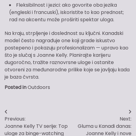
Fleksibilnost i jezici: ako govorite oba jezika
(engleski i francuski), iskoristite to kao prednost;
rad na akcentu može proširiti spektar uloga.
Na kraju, strpljenje i doslednost su ključni. Kanadski
model često nagrađuje one koji grade iskustvo
postepeno i pokazuju profesionalizam — upravo kao
što je slučaj s Joanne Kelly. Planirajte karijeru
dugoročno, tražite raznovrsne uloge i ostanite
otvoreni za međunarodne prilike koje se javljaju kada
je baza čvrsta.
Posted in
Outdoors
Post
Previous:
Next:
navigation
Joanne Kelly TV serije: Top
Gluma u Kanadi danas:
uloge za binge-watching
Joanne Kelly i nove