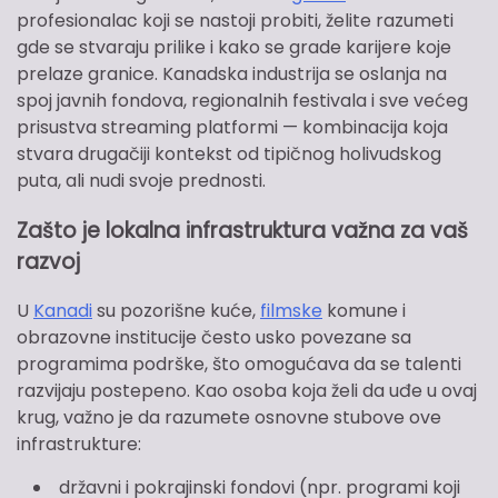
profesionalac koji se nastoji probiti, želite razumeti
gde se stvaraju prilike i kako se grade karijere koje
prelaze granice. Kanadska industrija se oslanja na
spoj javnih fondova, regionalnih festivala i sve većeg
prisustva streaming platformi — kombinacija koja
stvara drugačiji kontekst od tipičnog holivudskog
puta, ali nudi svoje prednosti.
Zašto je lokalna infrastruktura važna za vaš
razvoj
U
Kanadi
su pozorišne kuće,
filmske
komune i
obrazovne institucije često usko povezane sa
programima podrške, što omogućava da se talenti
razvijaju postepeno. Kao osoba koja želi da uđe u ovaj
krug, važno je da razumete osnovne stubove ove
infrastrukture:
državni i pokrajinski fondovi (npr. programi koji