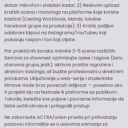
dobar mikrofon i stabilan kadar; 2) Redovan upload
kratkih scena i monologa na platforme koje koriste
kastinzi (Casting Workbook, Mandy, lokalne
Facebook grupe za produkcije); 3) Kratki, pažljivo
odabrani klipovi na Instagramu/YouTubeu koji
pokazuju raspon i ton koji ciljate.
Par praktičnih koraka: snimite 3–5 scena različitih
žanrova za showreel; optimizujte opise i tagove (žanr,
starosna grupa, jezik); aktivno pratite regrutere i
direktorе kastinga, ali budite profesionalni u direktnim
porukama. Uključivanje u web-serije i studentske
filmove može brzo povećati vidljivost — posebno ako
ti projekti idu na festivale ili platforme sa publikom.
Takođe, beležite sve prijave i povratne informacije da
biste uočili obrasce i prilagodili pristup.
Ne zaboravite ACTRA/union pravila pri prihvatanju
poslova i informišite se o uslovima snimanja za