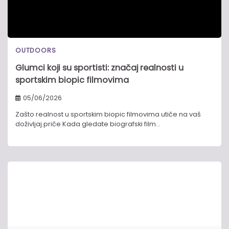
OUTDOORS
Glumci koji su sportisti: značaj realnosti u
sportskim biopic filmovima
05/06/2026
Zašto realnost u sportskim biopic filmovima utiče na vaš
doživljaj priče Kada gledate biografski film…