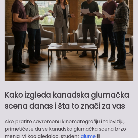
Kako izgleda kanadska glumačka
scena danas i šta to znači za vas
Ako pratite savremenu kinematografiju i televiziju,
primetićete da se kanadska glumačka scena brzo
menja. Vi kao gledalac, student
glume
ili