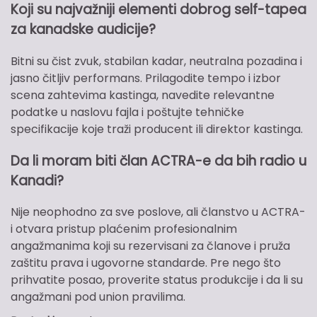
Koji su najvažniji elementi dobrog self-tapea
za kanadske audicije?
Bitni su čist zvuk, stabilan kadar, neutralna pozadina i
jasno čitljiv performans. Prilagodite tempo i izbor
scena zahtevima kastinga, navedite relevantne
podatke u naslovu fajla i poštujte tehničke
specifikacije koje traži producent ili direktor kastinga.
Da li moram biti član ACTRA-e da bih radio u
Kanadi?
Nije neophodno za sve poslove, ali članstvo u ACTRA-
i otvara pristup plaćenim profesionalnim
angažmanima koji su rezervisani za članove i pruža
zaštitu prava i ugovorne standarde. Pre nego što
prihvatite posao, proverite status produkcije i da li su
angažmani pod union pravilima.