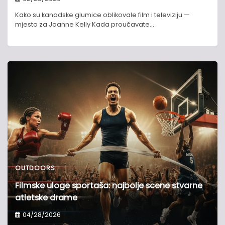
Kako su kanadske glumice oblikovale film i televiziju —
mjesto za Joanne Kelly Kada proučavate…
OUTDOORS
Filmske uloge sportaša: najbolje scene stvarne
atletske drame
04/28/2026