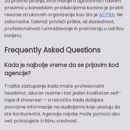
Za pravna pitanja, informacije o ugovorima i radnim
pravima u kanadskim produkcijama korisno je pratiti
resurse strukovnih organizacija kao što je
ACTRA
. Ne
zaboravite: talenat privlači prilike, ali doslednost,
profesionalnost i umrežavanje ih pretvaraju u održivu
karijeru.
Frequently Asked Questions
Kada je najbolje vreme da se prijavim kod
agencije?
Tražite zastupanje kada imate profesionalni
headshot, ažuran rezime i bar jedan kvalitetan self-
tape ili showreel — a naročito kada dobijate
povratne informacije na audicijama koje ukazuju da
ste konkurentni. Agencija najviše može pomoći ako
već pokazujete tržišnu vrednost.