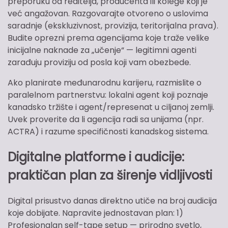
preporuku od reditelja, producenta ili kolege koji je
već angažovan. Razgovarajte otvoreno o uslovima
saradnje (ekskluzivnost, provizija, teritorijalna prava).
Budite oprezni prema agencijama koje traže velike
inicijalne naknade za „učenje“ — legitimni agenti
zarađuju proviziju od posla koji vam obezbede.
Ako planirate međunarodnu karijeru, razmislite o
paralelnom partnerstvu: lokalni agent koji poznaje
kanadsko tržište i agent/represenat u ciljanoj zemlji.
Uvek proverite da li agencija radi sa unijama (npr.
ACTRA) i razume specifičnosti kanadskog sistema.
Digitalne platforme i audicije:
praktičan plan za širenje vidljivosti
Digital prisustvo danas direktno utiče na broj audicija
koje dobijate. Napravite jednostavan plan: 1)
Profesionalan self-tape setup — prirodno svetlo,