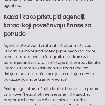
agentima.
Kada i kako pristupiti agenciji:
koraci koji povećavaju šanse za
ponude
Agent može otvoriti vrata, ali loš izbor može vas
usporiti. Nemojte juriti agenciju pre nego što imate
osnove: profesionalnu fotografiju, ažuriran CV i
barem jedan kvalitetan self-tape ili showreel. Idealno
vreme za traženje zastupanja je kada redovno
dobijate povratne informacije na audicijama — to
pokazuje da imate tržišnu vrednost.
Pristup agencijama: šaljite kratko i konkretno pismo
uz linkove (headshot, reel, resume). U Kanadi su
preporuke i lične veze često važnije — tražite