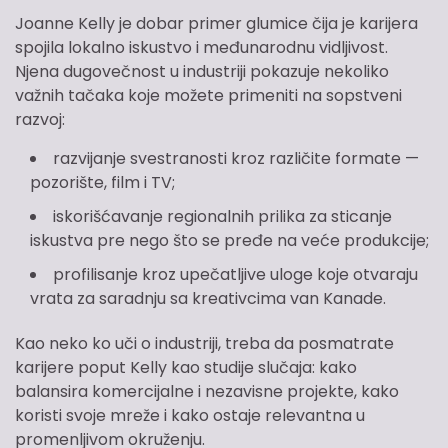
Joanne Kelly je dobar primer glumice čija je karijera
spojila lokalno iskustvo i međunarodnu vidljivost.
Njena dugovečnost u industriji pokazuje nekoliko
važnih tačaka koje možete primeniti na sopstveni
razvoj:
razvijanje svestranosti kroz različite formate —
pozorište, film i TV;
iskorišćavanje regionalnih prilika za sticanje
iskustva pre nego što se pređe na veće produkcije;
profilisanje kroz upečatljive uloge koje otvaraju
vrata za saradnju sa kreativcima van Kanade.
Kao neko ko uči o industriji, treba da posmatrate
karijere poput Kelly kao studije slučaja: kako
balansira komercijalne i nezavisne projekte, kako
koristi svoje mreže i kako ostaje relevantna u
promenljivom okruženju.