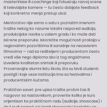
masterklase ili coachinge koji fokusiraju razvoj scene
ili televizijske kamere — tu često dobijate feedback
koji konkretno menja pristup ulozi.
Mentorstvo nije samo o satu s poznatim imenom:
tražite nekog ko razume lokalni raspored audicija,
produkcijske navike u vašem gradu i ko može dati
iskrene preporuke. Iskoristite mogućnosti praksija u
regionalnim pozorištima ili saradnje na nezavisnim
filmovima — rad sa rediteljem i producentom često
vredi više nego diploma ako iz tog angažmana
izvedete kvalitetan snimak ili preporuku.
Proveravajte alumni listu škola, šta su bivši studenti
postigli i koje veze institucija ima sa festivalima i
producentskim kućama.
Praktičan savet: pre upisa tražite probni čas ili
razgovor sa nastavnikom, proverite koliko je kurs
orijentisan ka praktičnom radu (audicije, showcase) i
da li nudi pomoć pri izradi showreela i kontaktu sa