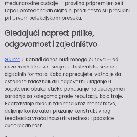
međunarodne audicije — pravilno pripremljen self-
tape i profesionalan digitalni profil često su presudni
pri prvom selekcijskom preseku.
Gledajući napred: prilike,
odgovornost i zajedništvo
Gluma
u Kanadi danas nudi mnogo puteva — od
nezavisnih filmova i serija do festivalske scene i
digitalnih formata. Kako napredujete, važno je da
ostanete radoznali, ali i odgovorni: ulaganje u
sopstvenu obuku, etičko ponašanje na audicijama i
saradnja sa kolegama grade reputaciju koja traje.
Podržavanje mlađih talenata kroz mentorstvo,
deljenje kontakata i pružanje konstruktivnog
feedbacka vraća industriji vrednost i podstiče
dugoročan rast.