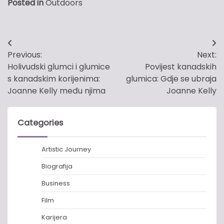
Posted in
Outdoors
Post
Previous:
Next:
navigation
Holivudski glumci i glumice
Povijest kanadskih
s kanadskim korijenima:
glumica: Gdje se ubraja
Joanne Kelly među njima
Joanne Kelly
Categories
Artistic Journey
Biografija
Business
Film
Karijera