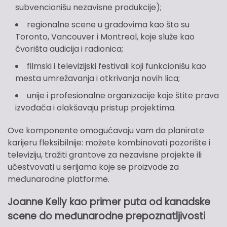
subvencionišu nezavisne produkcije);
regionalne scene u gradovima kao što su
Toronto, Vancouver i Montreal, koje služe kao
čvorišta audicija i radionica;
filmski i televizijski festivali koji funkcionišu kao
mesta umrežavanja i otkrivanja novih lica;
unije i profesionalne organizacije koje štite prava
izvođača i olakšavaju pristup projektima.
Ove komponente omogućavaju vam da planirate
karijeru fleksibilnije: možete kombinovati pozorište i
televiziju, tražiti grantove za nezavisne projekte ili
učestvovati u serijama koje se proizvode za
međunarodne platforme.
Joanne Kelly kao primer puta od kanadske
scene do međunarodne prepoznatljivosti