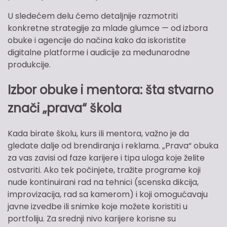
U sledećem delu ćemo detaljnije razmotriti
konkretne strategije za mlade glumce — od izbora
obuke i agencije do načina kako da iskoristite
digitalne platforme i audicije za međunarodne
produkcije.
Izbor obuke i mentora: šta stvarno
znači „prava“ škola
Kada birate školu, kurs ili mentora, važno je da
gledate dalje od brendiranja i reklama. „Prava“ obuka
za vas zavisi od faze karijere i tipa uloga koje želite
ostvariti. Ako tek počinjete, tražite programe koji
nude kontinuirani rad na tehnici (scenska dikcija,
improvizacija, rad sa kamerom) i koji omogućavaju
javne izvedbe ili snimke koje možete koristiti u
portfoliju. Za srednji nivo karijere korisne su